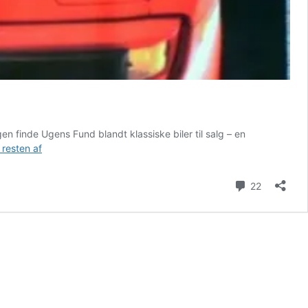
en finde Ugens Fund blandt klassiske biler til salg – en
Sådan
resten af
laver
du
Kommenta
22
en
salgsannonce