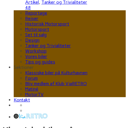
Artikel
,
Tanker og Trivialiteter
48
Reportage
Rejser
Historisk Motorsport
Motorsport
Set til salg
Design
Tanker og Trivialiteter
Workshop
Vores biler
Tips og guides
Sektioner
Klassiske biler på Kulturhavnen
Forum
Bliv medlem af Klub ViaRETRO
Matiné
MotorTV
Kontakt