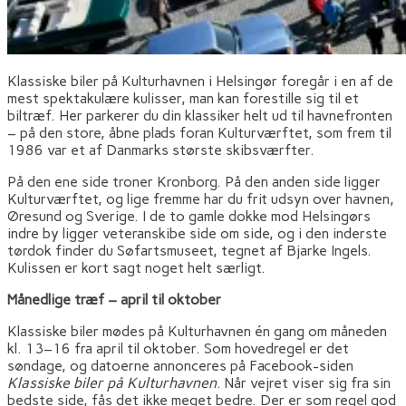
Klassiske biler på Kulturhavnen i Helsingør foregår i en af de
mest spektakulære kulisser, man kan forestille sig til et
biltræf. Her parkerer du din klassiker helt ud til havnefronten
– på den store, åbne plads foran Kulturværftet, som frem til
1986 var et af Danmarks største skibsværfter.
På den ene side troner Kronborg. På den anden side ligger
Kulturværftet, og lige fremme har du frit udsyn over havnen,
Øresund og Sverige. I de to gamle dokke mod Helsingørs
indre by ligger veteranskibe side om side, og i den inderste
tørdok finder du Søfartsmuseet, tegnet af Bjarke Ingels.
Kulissen er kort sagt noget helt særligt.
Månedlige træf – april til oktober
Klassiske biler mødes på Kulturhavnen én gang om måneden
kl. 13–16 fra april til oktober. Som hovedregel er det
søndage, og datoerne annonceres på Facebook-siden
Klassiske biler på Kulturhavnen
. Når vejret viser sig fra sin
bedste side, fås det ikke meget bedre. Der er som regel god