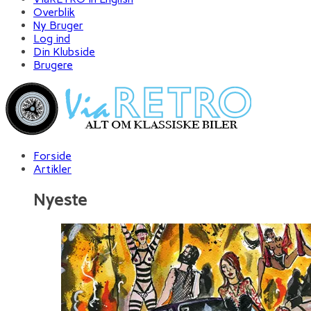
Overblik
Ny Bruger
Log ind
Din Klubside
Brugere
Forside
Artikler
Nyeste