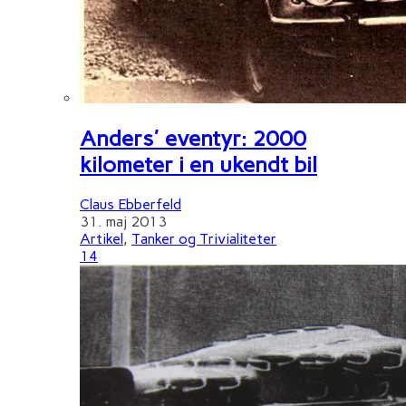
Anders' eventyr: 2000
kilometer i en ukendt bil
Claus Ebberfeld
31. maj 2013
Artikel
,
Tanker og Trivialiteter
14