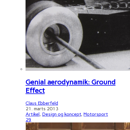
Genial aerodynamik: Ground
Effect
Claus Ebberfeld
21. marts 2013
Artikel
,
Design og koncept
,
Motorsport
29