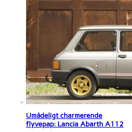
Umådeligt charmerende
flyvepap: Lancia Abarth A112