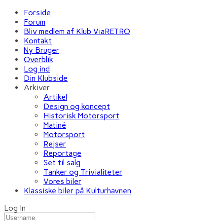
Forside
Forum
Bliv medlem af Klub ViaRETRO
Kontakt
Ny Bruger
Overblik
Log ind
Din Klubside
Arkiver
Artikel
Design og koncept
Historisk Motorsport
Matiné
Motorsport
Rejser
Reportage
Set til salg
Tanker og Trivialiteter
Vores biler
Klassiske biler på Kulturhavnen
Log In