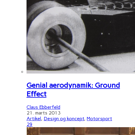
Genial aerodynamik: Ground
Effect
Claus Ebberfeld
21. marts 2013
Artikel
,
Design og koncept
,
Motorsport
29