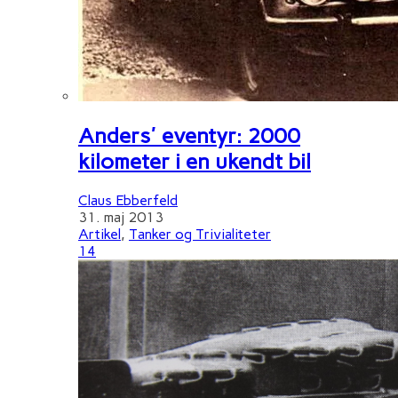
Anders' eventyr: 2000
kilometer i en ukendt bil
Claus Ebberfeld
31. maj 2013
Artikel
,
Tanker og Trivialiteter
14