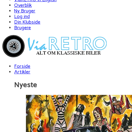
Overblik
Ny Bruger
Log ind
Din Klubside
Brugere
Forside
Artikler
Nyeste