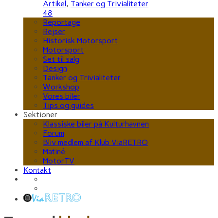
Artikel
,
Tanker og Trivialiteter
48
Reportage
Rejser
Historisk Motorsport
Motorsport
Set til salg
Design
Tanker og Trivialiteter
Workshop
Vores biler
Tips og guides
Sektioner
Klassiske biler på Kulturhavnen
Forum
Bliv medlem af Klub ViaRETRO
Matiné
MotorTV
Kontakt