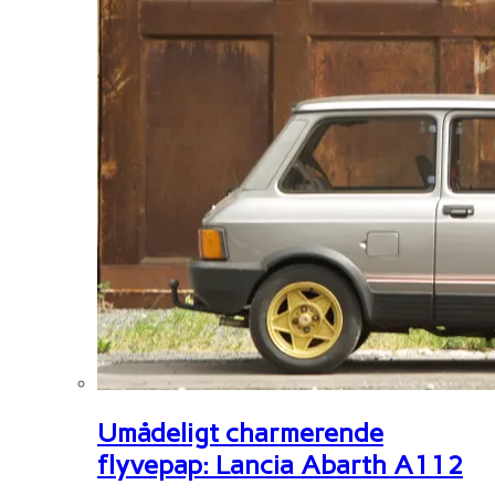
Umådeligt charmerende
flyvepap: Lancia Abarth A112