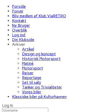
Forside
Forum
Bliv medlem af Klub ViaRETRO
Kontakt
Ny Bruger
Overblik
Log ind
Din Klubside
Arkiver
Artikel
Design og koncept
Historisk Motorsport
Matiné
Motorsport
Rejser
Reportage
Set til salg
Tanker og Trivialiteter
Vores biler
Klassiske biler på Kulturhavnen
Log In