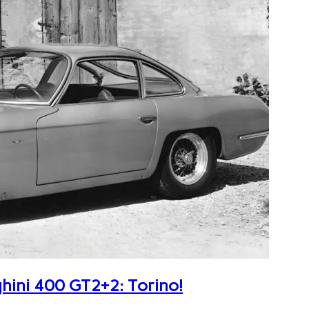
ghini 400 GT2+2: Torino!