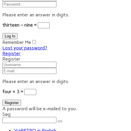
Please enter an answer in digits:
thirteen − nine =
Remember Me
Lost your password?
Register
Register
Please enter an answer in digits:
four × 3 =
A password will be e-mailed to you.
Søg
ViaRETRO in English