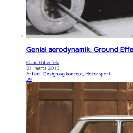
Genial aerodynamik: Ground Effe
Claus Ebberfeld
21. marts 2013
Artikel
,
Design og koncept
,
Motorsport
29