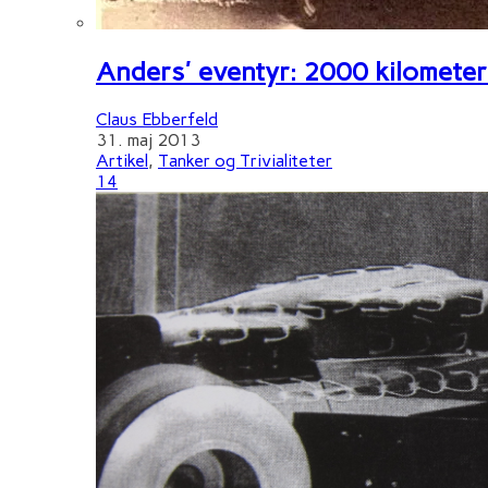
Anders' eventyr: 2000 kilometer 
Claus Ebberfeld
31. maj 2013
Artikel
,
Tanker og Trivialiteter
14