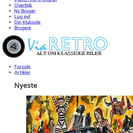
Overblik
Ny Bruger
Log ind
Din Klubside
Brugere
Forside
Artikler
Nyeste