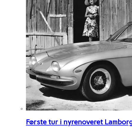
Første tur i nyrenoveret Lambor