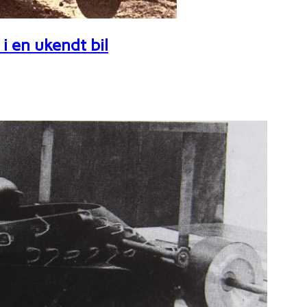
i en ukendt bil