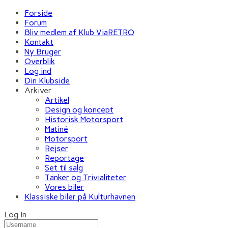
Forside
Forum
Bliv medlem af Klub ViaRETRO
Kontakt
Ny Bruger
Overblik
Log ind
Din Klubside
Arkiver
Artikel
Design og koncept
Historisk Motorsport
Matiné
Motorsport
Rejser
Reportage
Set til salg
Tanker og Trivialiteter
Vores biler
Klassiske biler på Kulturhavnen
Log In