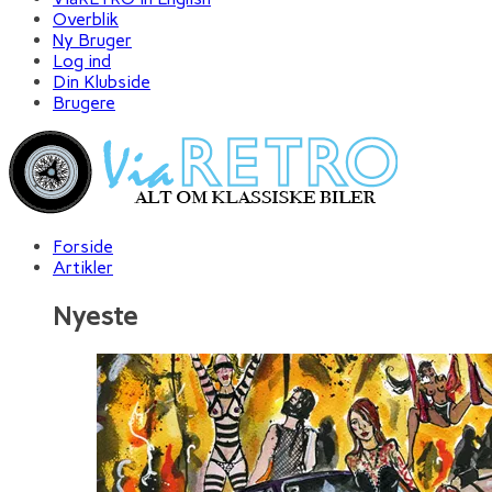
Overblik
Ny Bruger
Log ind
Din Klubside
Brugere
Forside
Artikler
Nyeste