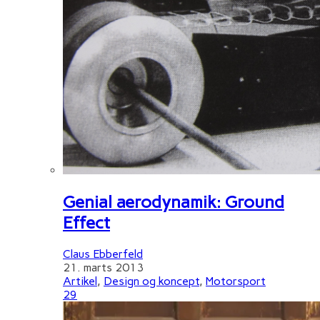
Genial aerodynamik: Ground
Effect
Claus Ebberfeld
21. marts 2013
Artikel
,
Design og koncept
,
Motorsport
29