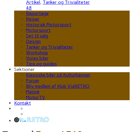
Artikel
,
Tanker og Trivialiteter
48
Reportage
Rejser
Historisk Motorsport
Motorsport
Set til salg
Design
Tanker og Trivialiteter
Workshop
Vores biler
Tips og guides
Sektioner
Klassiske biler på Kulturhavnen
Forum
Bliv medlem af Klub ViaRETRO
Matiné
MotorTV
Kontakt