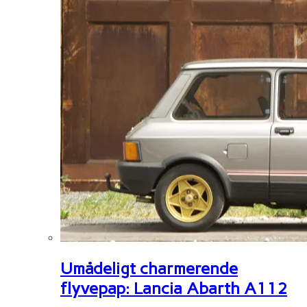
Umådeligt charmerende
flyvepap: Lancia Abarth A112