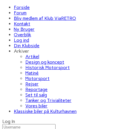
Forside
Forum
Bliv medlem af Klub ViaRETRO
Kontakt
Ny Bruger
Overblik
Log ind
Din Klubside
Arkiver
Artikel
Design og koncept
Historisk Motorsport
Matiné
Motorsport
Rejser
Reportage
Set til salg
Tanker og Trivialiteter
Vores biler
Klassiske biler på Kulturhavnen
Log In