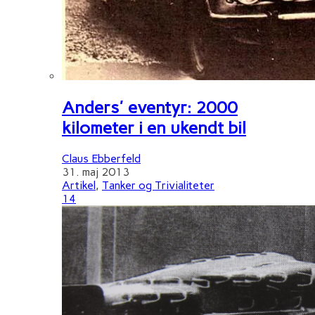
Anders' eventyr: 2000
kilometer i en ukendt bil
Claus Ebberfeld
31. maj 2013
Artikel
,
Tanker og Trivialiteter
14