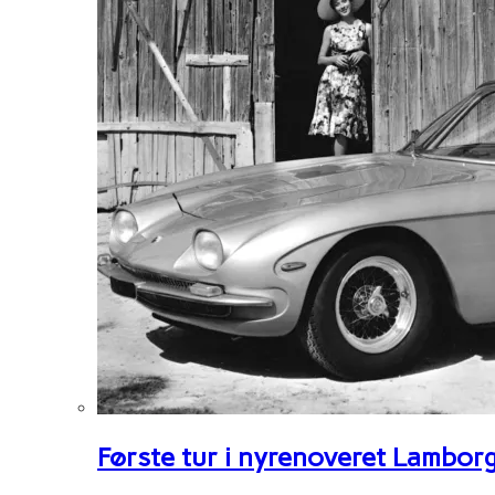
Første tur i nyrenoveret Lambor