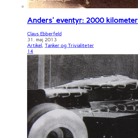
Anders' eventyr: 2000 kilometer 
Claus Ebberfeld
31. maj 2013
Artikel
,
Tanker og Trivialiteter
14