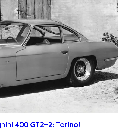
ghini 400 GT2+2: Torino!