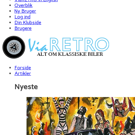
Overblik
Ny Bruger
Log ind
Din Klubside
Brugere
Forside
Artikler
Nyeste