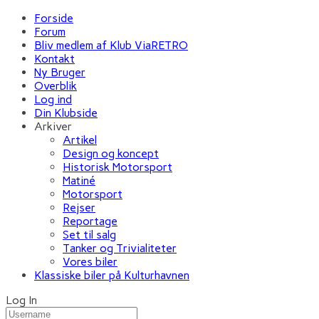
Forside
Forum
Bliv medlem af Klub ViaRETRO
Kontakt
Ny Bruger
Overblik
Log ind
Din Klubside
Arkiver
Artikel
Design og koncept
Historisk Motorsport
Matiné
Motorsport
Rejser
Reportage
Set til salg
Tanker og Trivialiteter
Vores biler
Klassiske biler på Kulturhavnen
Log In