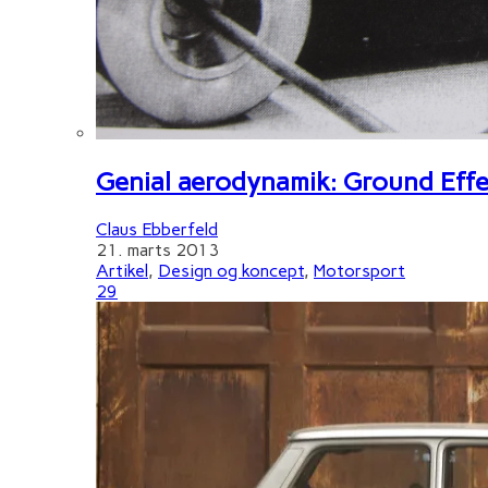
Genial aerodynamik: Ground Effe
Claus Ebberfeld
21. marts 2013
Artikel
,
Design og koncept
,
Motorsport
29