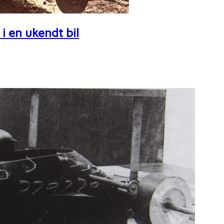
i en ukendt bil