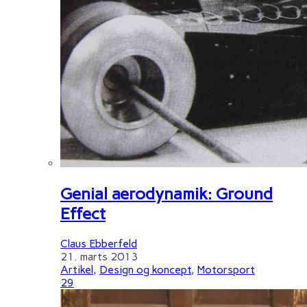
Genial aerodynamik: Ground
Effect
Claus Ebberfeld
21. marts 2013
Artikel
,
Design og koncept
,
Motorsport
29