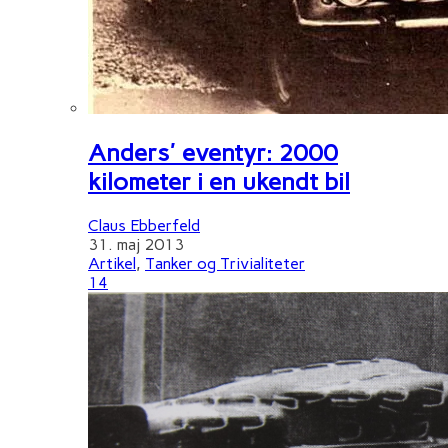
Anders' eventyr: 2000
kilometer i en ukendt bil
Claus Ebberfeld
31. maj 2013
Artikel
,
Tanker og Trivialiteter
14