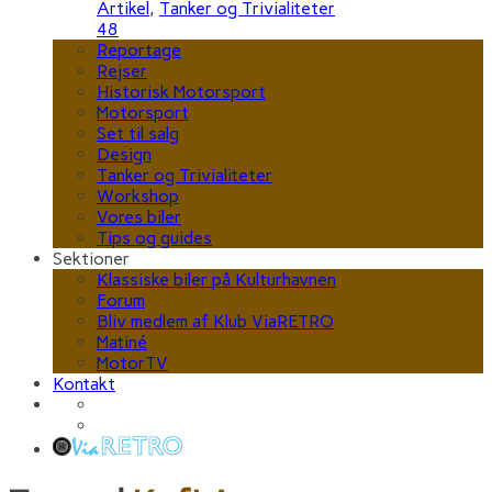
Artikel
,
Tanker og Trivialiteter
48
Reportage
Rejser
Historisk Motorsport
Motorsport
Set til salg
Design
Tanker og Trivialiteter
Workshop
Vores biler
Tips og guides
Sektioner
Klassiske biler på Kulturhavnen
Forum
Bliv medlem af Klub ViaRETRO
Matiné
MotorTV
Kontakt