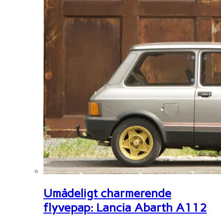
Umådeligt charmerende
flyvepap: Lancia Abarth A112