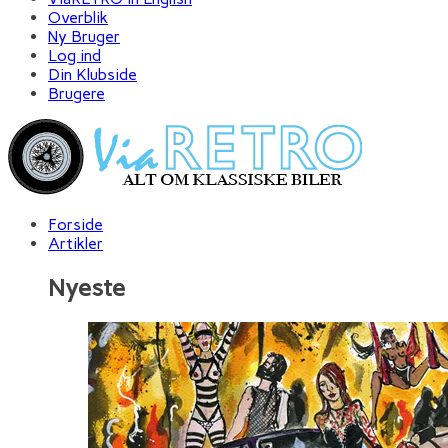
Overblik
Ny Bruger
Log ind
Din Klubside
Brugere
Forside
Artikler
Nyeste