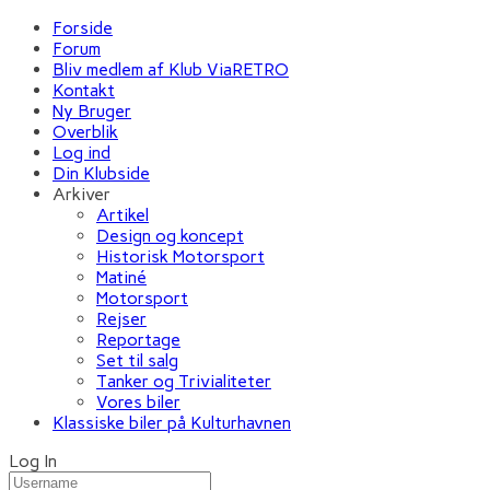
Forside
Forum
Bliv medlem af Klub ViaRETRO
Kontakt
Ny Bruger
Overblik
Log ind
Din Klubside
Arkiver
Artikel
Design og koncept
Historisk Motorsport
Matiné
Motorsport
Rejser
Reportage
Set til salg
Tanker og Trivialiteter
Vores biler
Klassiske biler på Kulturhavnen
Log In