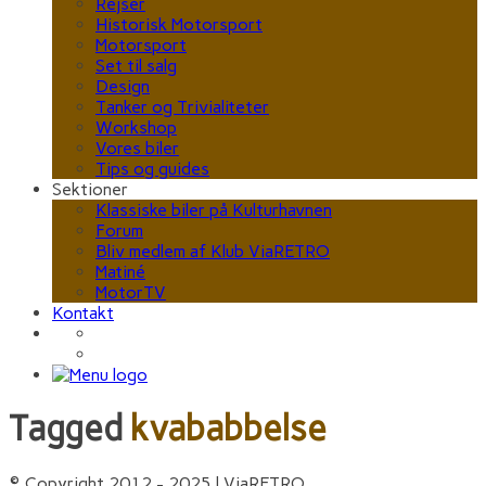
Rejser
Historisk Motorsport
Motorsport
Set til salg
Design
Tanker og Trivialiteter
Workshop
Vores biler
Tips og guides
Sektioner
Klassiske biler på Kulturhavnen
Forum
Bliv medlem af Klub ViaRETRO
Matiné
MotorTV
Kontakt
Tagged
kvababbelse
© Copyright 2012 - 2025 | ViaRETRO