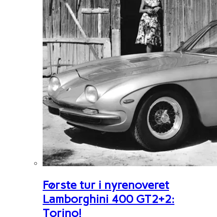
Første tur i nyrenoveret
Lamborghini 400 GT2+2:
Torino!