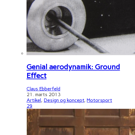
Genial aerodynamik: Ground
Effect
Claus Ebberfeld
21. marts 2013
Artikel
,
Design og koncept
,
Motorsport
29