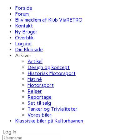
Forside
Forum
Bliv medlem af Klub ViaRETRO
Kontakt
Ny Bruger
Overblik
Log ind
Din Klubside
Arkiver
Artikel
Design og koncept
Historisk Motorsport
Matiné
Motorsport
Rejser
Reportage
Set til salg
Tanker og Trivialiteter
Vores biler
Klassiske biler på Kulturhavnen
Log In