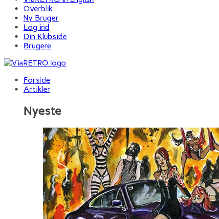
Overblik
Ny Bruger
Log ind
Din Klubside
Brugere
Forside
Artikler
Nyeste