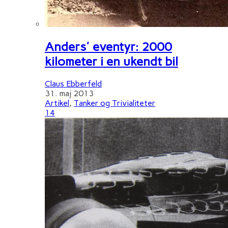
Anders' eventyr: 2000
kilometer i en ukendt bil
Claus Ebberfeld
31. maj 2013
Artikel
,
Tanker og Trivialiteter
14