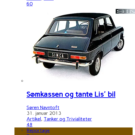
60
Sømkassen og tante Lis' bil
Søren Navntoft
31. januar 2013
Artikel
,
Tanker og Trivialiteter
48
Reportage