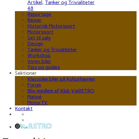
Artikel
,
Tanker og Trivialiteter
48
Reportage
Rejser
Historisk Motorsport
Motorsport
Set til salg
Design
Tanker og Trivialiteter
Workshop
Vores biler
Tips og guides
Sektioner
Klassiske biler på Kulturhavnen
Forum
Bliv medlem af Klub ViaRETRO
Matiné
MotorTV
Kontakt