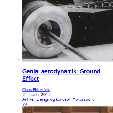
Genial aerodynamik: Ground
Effect
Claus Ebberfeld
21. marts 2013
Artikel
,
Design og koncept
,
Motorsport
29