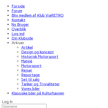
Forside
Forum
Bliv medlem af Klub ViaRETRO
Kontakt
Ny Bruger
Overblik
Log ind
Din Klubside
Arkiver
Artikel
Design og koncept
Historisk Motorsport
Matiné
Motorsport
Rejser
Reportage
Set til salg
Tanker og Trivialiteter
Vores biler
Klassiske biler på Kulturhavnen
Log In