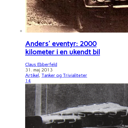
Anders' eventyr: 2000
kilometer i en ukendt bil
Claus Ebberfeld
31. maj 2013
Artikel
,
Tanker og Trivialiteter
14