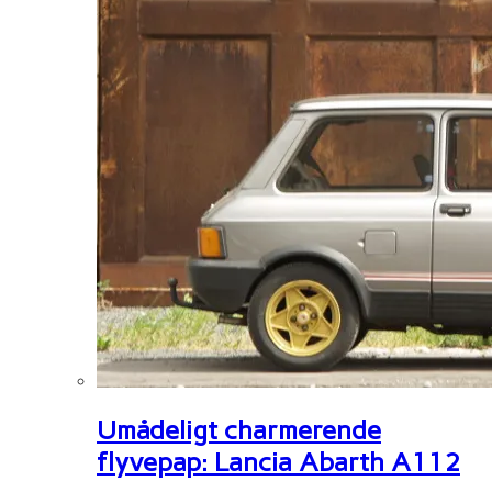
Umådeligt charmerende
flyvepap: Lancia Abarth A112