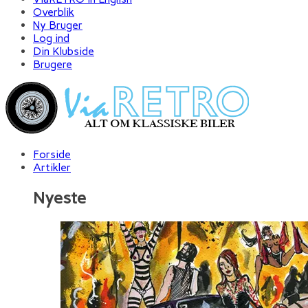
Overblik
Ny Bruger
Log ind
Din Klubside
Brugere
Forside
Artikler
Nyeste