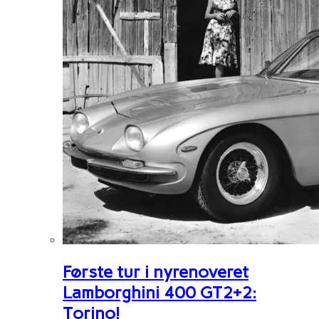
Første tur i nyrenoveret
Lamborghini 400 GT2+2:
Torino!