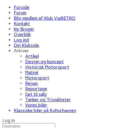
Forside
Forum
Bliv medlem af Klub ViaRETRO
Kontakt
Ny Bruger
Overblik
Log ind
Din Klubside
Arkiver
Artikel
Design og koncept
Historisk Motorsport
Matiné
Motorsport
Rejser
Reportage
Set til salg
Tanker og Trivialiteter
Vores biler
Klassiske biler på Kulturhavnen
Log In