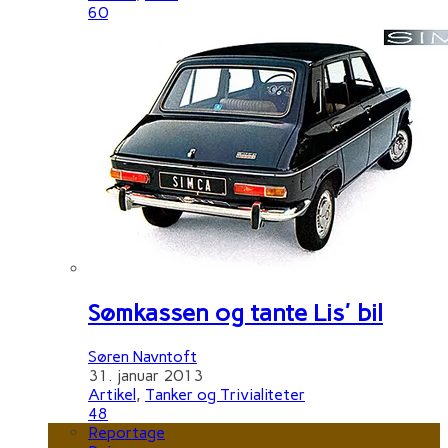
60
Sømkassen og tante Lis' bil
Søren Navntoft
31. januar 2013
Artikel
,
Tanker og Trivialiteter
48
Reportage