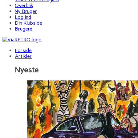
Overblik
Ny Bruger
Log ind
Din Klubside
Brugere
Forside
Artikler
Nyeste