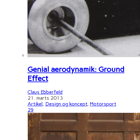
Genial aerodynamik: Ground
Effect
Claus Ebberfeld
21. marts 2013
Artikel
,
Design og koncept
,
Motorsport
29