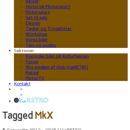
Rejser
Historisk Motorsport
Motorsport
Set til salg
Design
Tanker og Trivialiteter
Workshop
Vores biler
Tips og guides
Sektioner
Klassiske biler på Kulturhavnen
Forum
Bliv medlem af Klub ViaRETRO
Matiné
MotorTV
Kontakt
Tagged
MkX