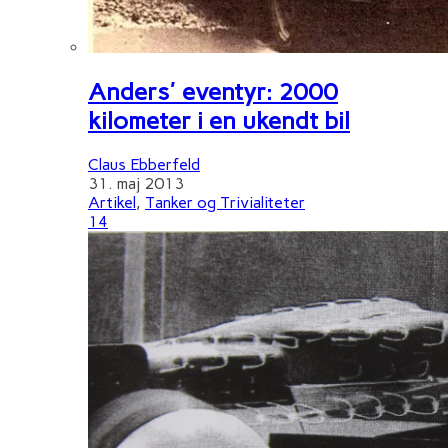
Anders' eventyr: 2000
kilometer i en ukendt bil
Claus Ebberfeld
31. maj 2013
Artikel
,
Tanker og Trivialiteter
14