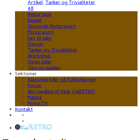
Artikel
,
Tanker og Trivialiteter
48
Reportage
Rejser
Historisk Motorsport
Motorsport
Set til salg
Design
Tanker og Trivialiteter
Workshop
Vores biler
Tips og guides
Sektioner
Klassiske biler på Kulturhavnen
Forum
Bliv medlem af Klub ViaRETRO
Matiné
MotorTV
Kontakt