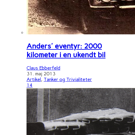
Anders' eventyr: 2000
kilometer i en ukendt bil
Claus Ebberfeld
31. maj 2013
Artikel
,
Tanker og Trivialiteter
14