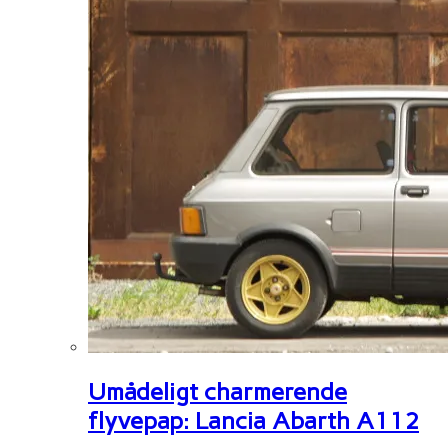
Umådeligt charmerende
flyvepap: Lancia Abarth A112