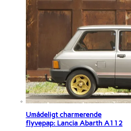
Umådeligt charmerende
flyvepap: Lancia Abarth A112