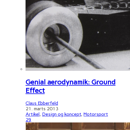
Genial aerodynamik: Ground
Effect
Claus Ebberfeld
21. marts 2013
Artikel
,
Design og koncept
,
Motorsport
29