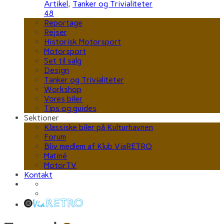
Artikel
,
Tanker og Trivialiteter
48
Reportage
Rejser
Historisk Motorsport
Motorsport
Set til salg
Design
Tanker og Trivialiteter
Workshop
Vores biler
Tips og guides
Sektioner
Klassiske biler på Kulturhavnen
Forum
Bliv medlem af Klub ViaRETRO
Matiné
MotorTV
Kontakt