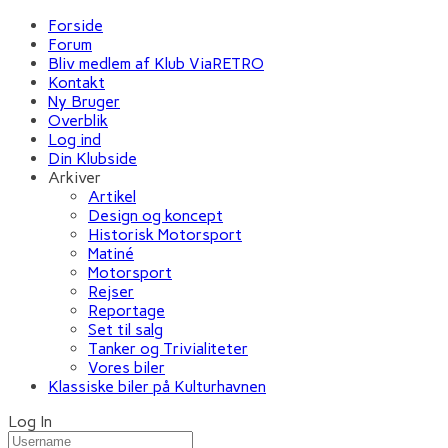
Forside
Forum
Bliv medlem af Klub ViaRETRO
Kontakt
Ny Bruger
Overblik
Log ind
Din Klubside
Arkiver
Artikel
Design og koncept
Historisk Motorsport
Matiné
Motorsport
Rejser
Reportage
Set til salg
Tanker og Trivialiteter
Vores biler
Klassiske biler på Kulturhavnen
Log In