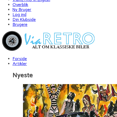
Overblik
Ny Bruger
Log ind
Din Klubside
Brugere
Forside
Artikler
Nyeste