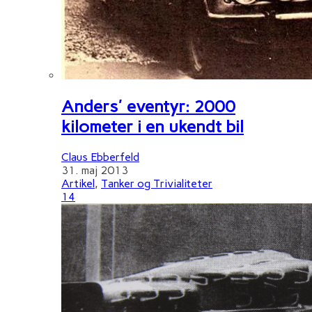
Anders' eventyr: 2000
kilometer i en ukendt bil
Claus Ebberfeld
31. maj 2013
Artikel
,
Tanker og Trivialiteter
14