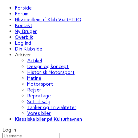
Forside
Forum
Bliv medlem af Klub ViaRETRO
Kontakt
Ny Bruger
Overblik
Log ind
Din Klubside
Arkiver
Artikel
Design og koncept
Historisk Motorsport
Matiné
Motorsport
Rejser
Reportage
Set til salg
Tanker og Trivialiteter
Vores biler
Klassiske biler på Kulturhavnen
Log In