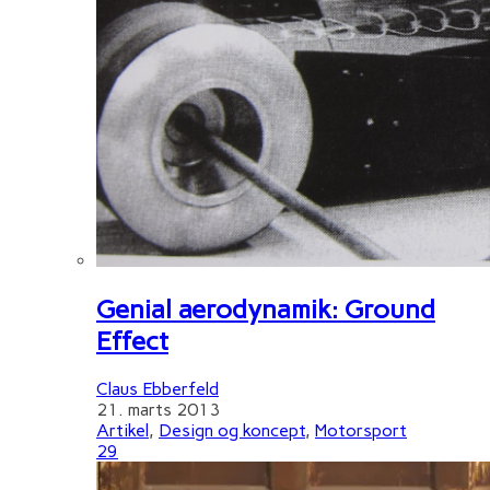
Genial aerodynamik: Ground
Effect
Claus Ebberfeld
21. marts 2013
Artikel
,
Design og koncept
,
Motorsport
29