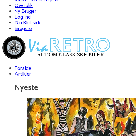
Overblik
Ny Bruger
Log ind
Din Klubside
Brugere
Forside
Artikler
Nyeste