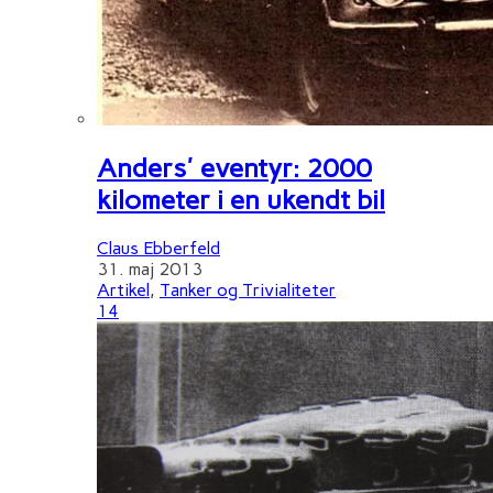
Anders' eventyr: 2000
kilometer i en ukendt bil
Claus Ebberfeld
31. maj 2013
Artikel
,
Tanker og Trivialiteter
14