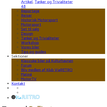
Artikel
,
Tanker og Trivialiteter
48
Reportage
Rejser
Historisk Motorsport
Motorsport
Set til salg
Design
Tanker og Trivialiteter
Workshop
Vores biler
Tips og guides
Sektioner
Klassiske biler på Kulturhavnen
Forum
Bliv medlem af Klub ViaRETRO
Matiné
MotorTV
Kontakt