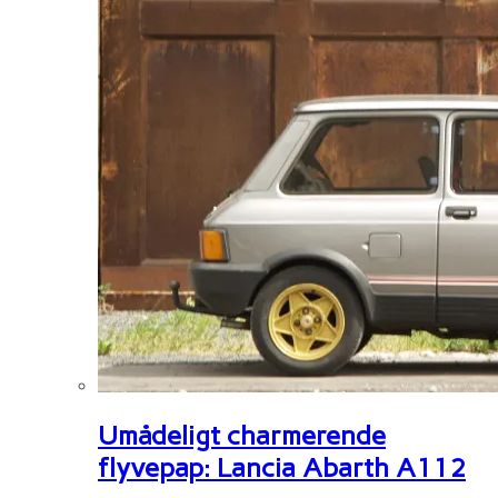
Umådeligt charmerende
flyvepap: Lancia Abarth A112