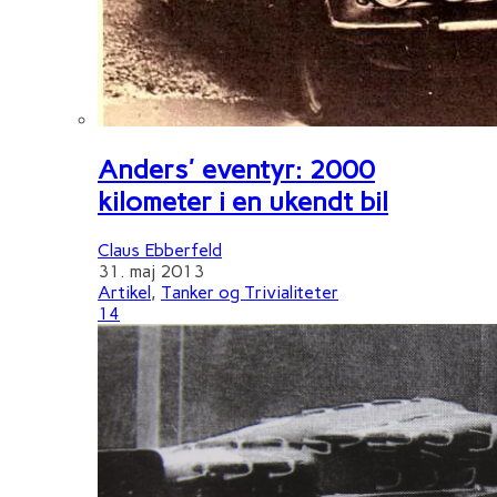
Anders' eventyr: 2000
kilometer i en ukendt bil
Claus Ebberfeld
31. maj 2013
Artikel
,
Tanker og Trivialiteter
14