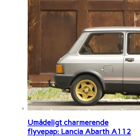
Umådeligt charmerende
flyvepap: Lancia Abarth A112