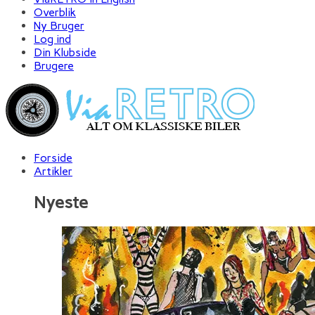
Overblik
Ny Bruger
Log ind
Din Klubside
Brugere
Forside
Artikler
Nyeste