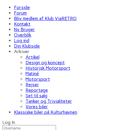
Forside
Forum
Bliv medlem af Klub ViaRETRO
Kontakt
Ny Bruger
Overblik
Log ind
Din Klubside
Arkiver
Artikel
Design og koncept
Historisk Motorsport
Matiné
Motorsport
Rejser
Reportage
Set til salg
Tanker og Trivialiteter
Vores biler
Klassiske biler på Kulturhavnen
Log In