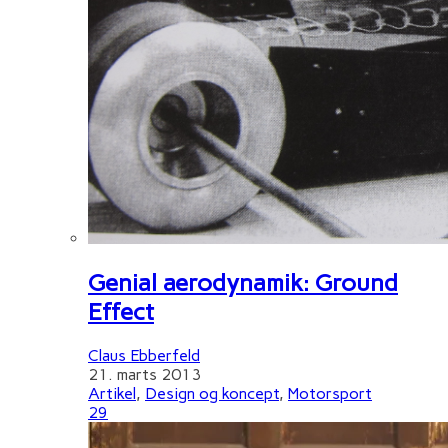
Genial aerodynamik: Ground
Effect
Claus Ebberfeld
21. marts 2013
Artikel
,
Design og koncept
,
Motorsport
29