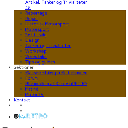
Artikel
,
Tanker og Trivialiteter
48
Reportage
Rejser
Historisk Motorsport
Motorsport
Set til salg
Design
Tanker og Trivialiteter
Workshop
Vores biler
Tips og guides
Sektioner
Klassiske biler på Kulturhavnen
Forum
Bliv medlem af Klub ViaRETRO
Matiné
MotorTV
Kontakt