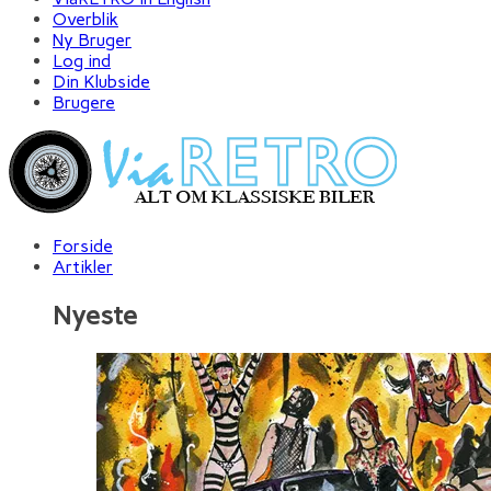
Overblik
Ny Bruger
Log ind
Din Klubside
Brugere
Forside
Artikler
Nyeste