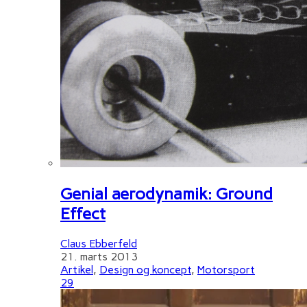
Genial aerodynamik: Ground
Effect
Claus Ebberfeld
21. marts 2013
Artikel
,
Design og koncept
,
Motorsport
29