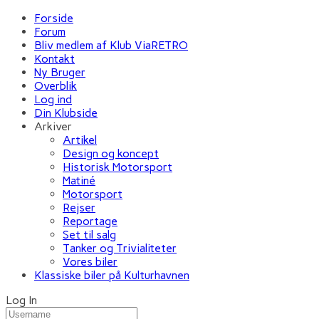
Forside
Forum
Bliv medlem af Klub ViaRETRO
Kontakt
Ny Bruger
Overblik
Log ind
Din Klubside
Arkiver
Artikel
Design og koncept
Historisk Motorsport
Matiné
Motorsport
Rejser
Reportage
Set til salg
Tanker og Trivialiteter
Vores biler
Klassiske biler på Kulturhavnen
Log In