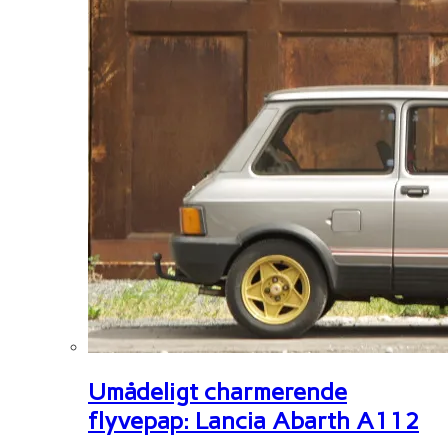
Umådeligt charmerende
flyvepap: Lancia Abarth A112