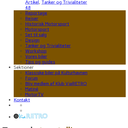
Artikel
,
Tanker og Trivialiteter
48
Reportage
Rejser
Historisk Motorsport
Motorsport
Set til salg
Design
Tanker og Trivialiteter
Workshop
Vores biler
Tips og guides
Sektioner
Klassiske biler på Kulturhavnen
Forum
Bliv medlem af Klub ViaRETRO
Matiné
MotorTV
Kontakt