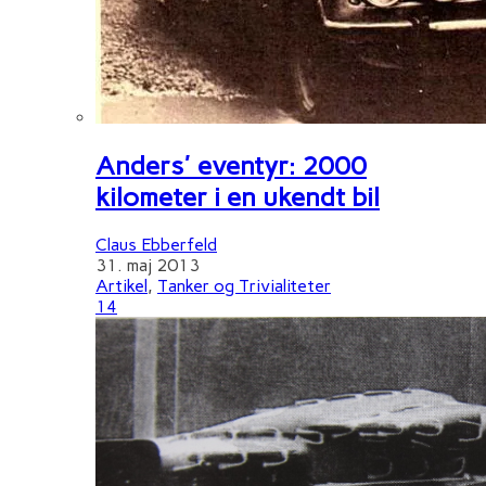
Anders' eventyr: 2000
kilometer i en ukendt bil
Claus Ebberfeld
31. maj 2013
Artikel
,
Tanker og Trivialiteter
14