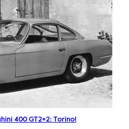
ghini 400 GT2+2: Torino!