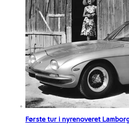
Første tur i nyrenoveret Lambor