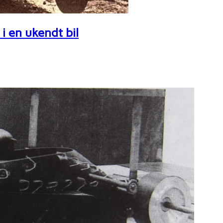
i en ukendt bil