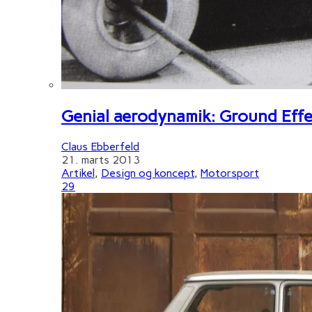
Genial aerodynamik: Ground Effe
Claus Ebberfeld
21. marts 2013
Artikel
,
Design og koncept
,
Motorsport
29