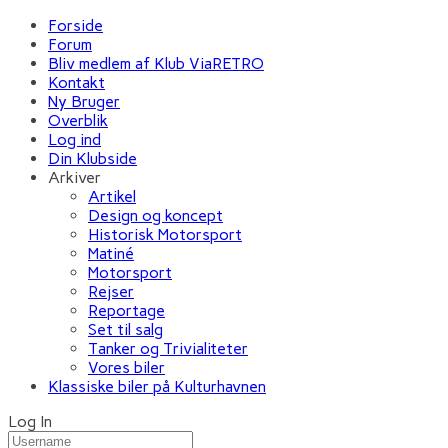
Forside
Forum
Bliv medlem af Klub ViaRETRO
Kontakt
Ny Bruger
Overblik
Log ind
Din Klubside
Arkiver
Artikel
Design og koncept
Historisk Motorsport
Matiné
Motorsport
Rejser
Reportage
Set til salg
Tanker og Trivialiteter
Vores biler
Klassiske biler på Kulturhavnen
Log In