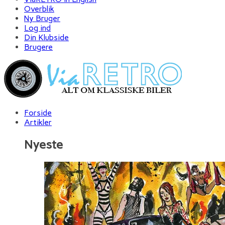
Overblik
Ny Bruger
Log ind
Din Klubside
Brugere
Forside
Artikler
Nyeste