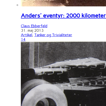
Anders' eventyr: 2000 kilometer 
Claus Ebberfeld
31. maj 2013
Artikel
,
Tanker og Trivialiteter
14