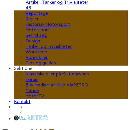
Artikel
,
Tanker og Trivialiteter
48
Reportage
Rejser
Historisk Motorsport
Motorsport
Set til salg
Design
Tanker og Trivialiteter
Workshop
Vores biler
Tips og guides
Sektioner
Klassiske biler på Kulturhavnen
Forum
Bliv medlem af Klub ViaRETRO
Matiné
MotorTV
Kontakt