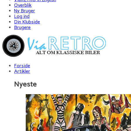
Overblik
Ny Bruger
Log ind
Din Klubside
Brugere
Forside
Artikler
Nyeste