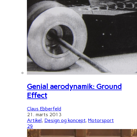
Genial aerodynamik: Ground
Effect
Claus Ebberfeld
21. marts 2013
Artikel
,
Design og koncept
,
Motorsport
29