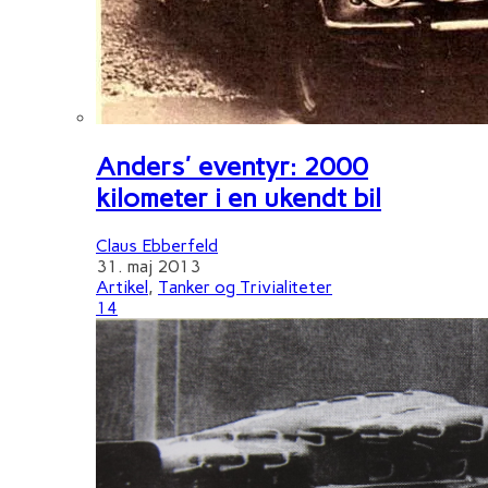
Anders' eventyr: 2000
kilometer i en ukendt bil
Claus Ebberfeld
31. maj 2013
Artikel
,
Tanker og Trivialiteter
14