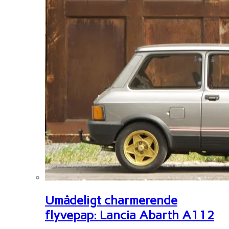
Umådeligt charmerende
flyvepap: Lancia Abarth A112