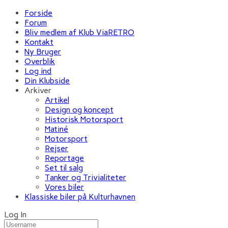
Forside
Forum
Bliv medlem af Klub ViaRETRO
Kontakt
Ny Bruger
Overblik
Log ind
Din Klubside
Arkiver
Artikel
Design og koncept
Historisk Motorsport
Matiné
Motorsport
Rejser
Reportage
Set til salg
Tanker og Trivialiteter
Vores biler
Klassiske biler på Kulturhavnen
Log In