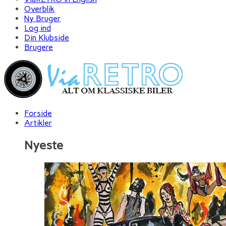
Overblik
Ny Bruger
Log ind
Din Klubside
Brugere
Forside
Artikler
Nyeste