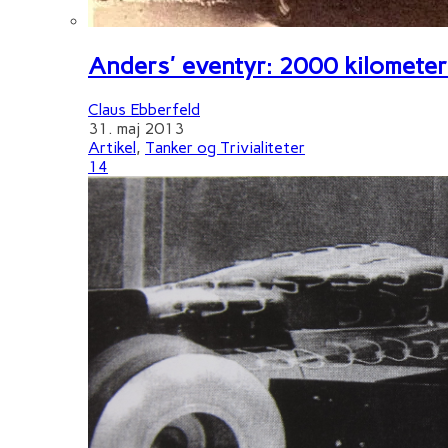
Anders' eventyr: 2000 kilometer 
Claus Ebberfeld
31. maj 2013
Artikel
,
Tanker og Trivialiteter
14