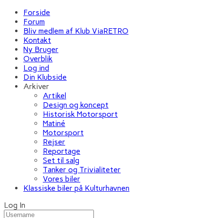
Forside
Forum
Bliv medlem af Klub ViaRETRO
Kontakt
Ny Bruger
Overblik
Log ind
Din Klubside
Arkiver
Artikel
Design og koncept
Historisk Motorsport
Matiné
Motorsport
Rejser
Reportage
Set til salg
Tanker og Trivialiteter
Vores biler
Klassiske biler på Kulturhavnen
Log In