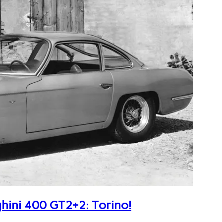
ghini 400 GT2+2: Torino!