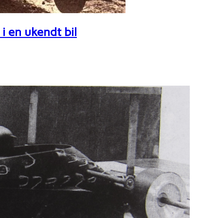
i en ukendt bil