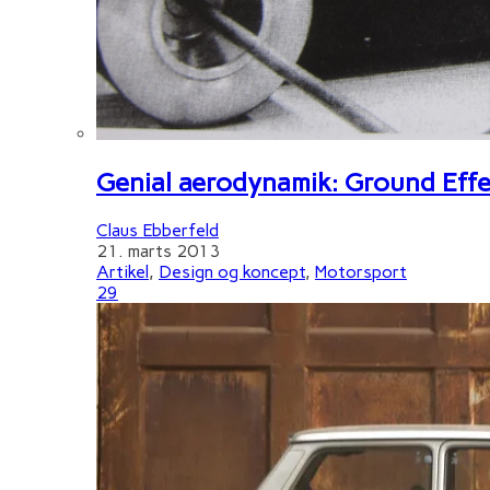
Genial aerodynamik: Ground Effe
Claus Ebberfeld
21. marts 2013
Artikel
,
Design og koncept
,
Motorsport
29