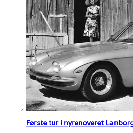
Første tur i nyrenoveret Lambor