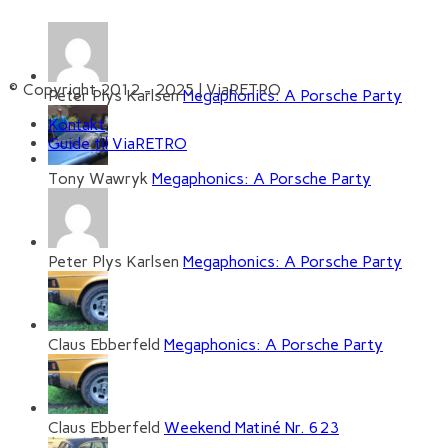
© Copyright 2012 - 2025 | ViaRETRO
Peter Plys Karlsen
Megaphonics: A Porsche Party
Kontakt
Guide til ViaRETRO
Tony Wawryk
Megaphonics: A Porsche Party
Peter Plys Karlsen
Megaphonics: A Porsche Party
Claus Ebberfeld
Megaphonics: A Porsche Party
Claus Ebberfeld
Weekend Matiné Nr. 623