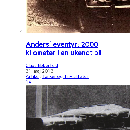
Anders' eventyr: 2000
kilometer i en ukendt bil
Claus Ebberfeld
31. maj 2013
Artikel
,
Tanker og Trivialiteter
14