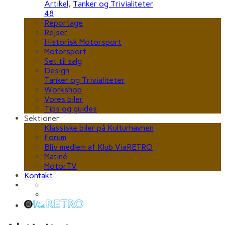
Artikel
,
Tanker og Trivialiteter
48
Reportage
Rejser
Historisk Motorsport
Motorsport
Set til salg
Design
Tanker og Trivialiteter
Workshop
Vores biler
Tips og guides
Sektioner
Klassiske biler på Kulturhavnen
Forum
Bliv medlem af Klub ViaRETRO
Matiné
MotorTV
Kontakt