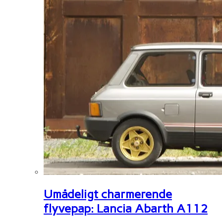
Umådeligt charmerende
flyvepap: Lancia Abarth A112