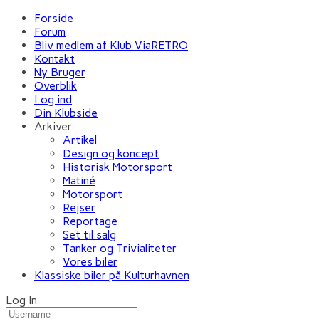
Forside
Forum
Bliv medlem af Klub ViaRETRO
Kontakt
Ny Bruger
Overblik
Log ind
Din Klubside
Arkiver
Artikel
Design og koncept
Historisk Motorsport
Matiné
Motorsport
Rejser
Reportage
Set til salg
Tanker og Trivialiteter
Vores biler
Klassiske biler på Kulturhavnen
Log In