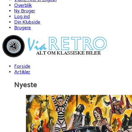
Overblik
Ny Bruger
Log ind
Din Klubside
Brugere
Forside
Artikler
Nyeste