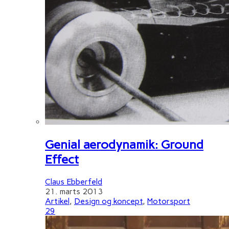
Genial aerodynamik: Ground
Effect
Claus Ebberfeld
21. marts 2013
Artikel
,
Design og koncept
,
Motorsport
29