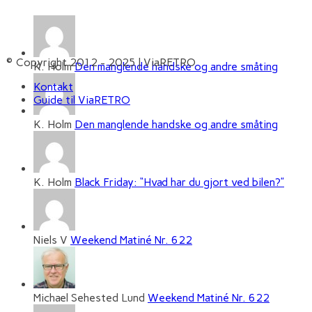
© Copyright 2012 - 2025 | ViaRETRO
K. Holm
Den manglende handske og andre småting
Kontakt
Guide til ViaRETRO
K. Holm
Den manglende handske og andre småting
K. Holm
Black Friday: “Hvad har du gjort ved bilen?”
Niels V
Weekend Matiné Nr. 622
Michael Sehested Lund
Weekend Matiné Nr. 622