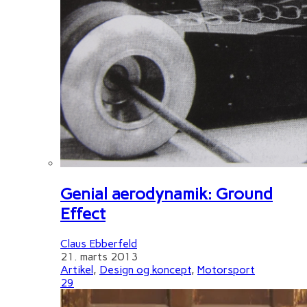
Genial aerodynamik: Ground
Effect
Claus Ebberfeld
21. marts 2013
Artikel
,
Design og koncept
,
Motorsport
29