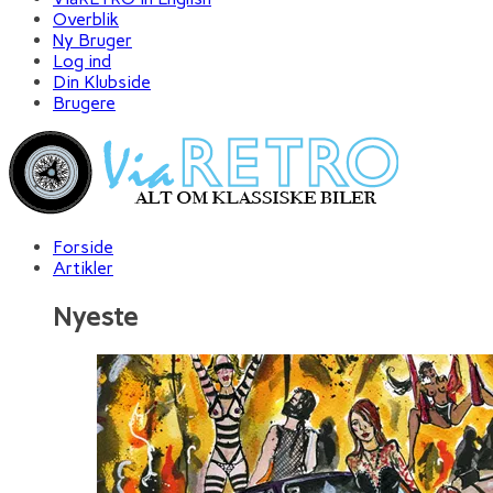
Overblik
Ny Bruger
Log ind
Din Klubside
Brugere
Forside
Artikler
Nyeste