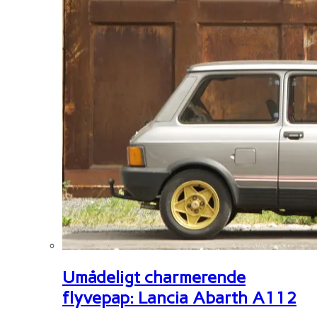
Umådeligt charmerende
flyvepap: Lancia Abarth A112