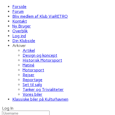
Forside
Forum
Bliv medlem af Klub ViaRETRO
Kontakt
Ny Bruger
Overblik
Log ind
Din Klubside
Arkiver
Artikel
Design og koncept
Historisk Motorsport
Matiné
Motorsport
Rejser
Reportage
Set til salg
Tanker og Trivialiteter
Vores biler
Klassiske biler på Kulturhavnen
Log In