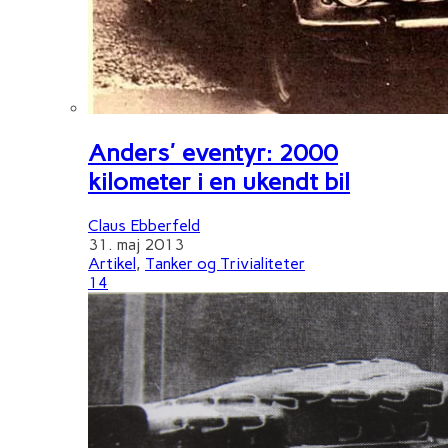
Anders' eventyr: 2000
kilometer i en ukendt bil
Claus Ebberfeld
31. maj 2013
Artikel
,
Tanker og Trivialiteter
14