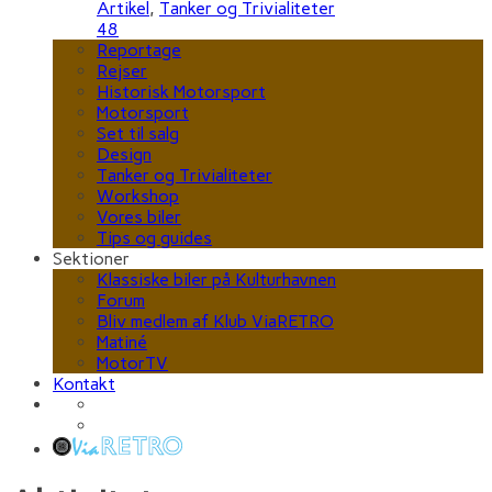
Artikel
,
Tanker og Trivialiteter
48
Reportage
Rejser
Historisk Motorsport
Motorsport
Set til salg
Design
Tanker og Trivialiteter
Workshop
Vores biler
Tips og guides
Sektioner
Klassiske biler på Kulturhavnen
Forum
Bliv medlem af Klub ViaRETRO
Matiné
MotorTV
Kontakt