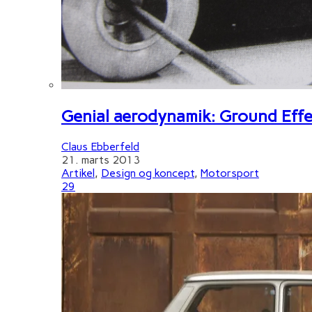
Genial aerodynamik: Ground Effe
Claus Ebberfeld
21. marts 2013
Artikel
,
Design og koncept
,
Motorsport
29