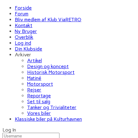
Forside
Forum
Bliv medlem af Klub ViaRETRO
Kontakt
Ny Bruger
Overblik
Log ind
Din Klubside
Arkiver
Artikel
Design og koncept
Historisk Motorsport
Matiné
Motorsport
Rejser
Reportage
Set til salg
Tanker og Trivialiteter
Vores biler
Klassiske biler på Kulturhavnen
Log In