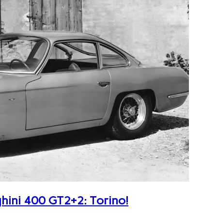
ghini 400 GT2+2: Torino!