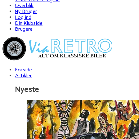
Overblik
Ny Bruger
Log ind
Din Klubside
Brugere
Forside
Artikler
Nyeste