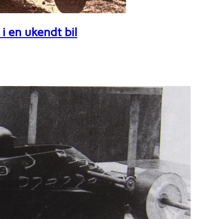
i en ukendt bil