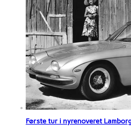
Første tur i nyrenoveret Lambor