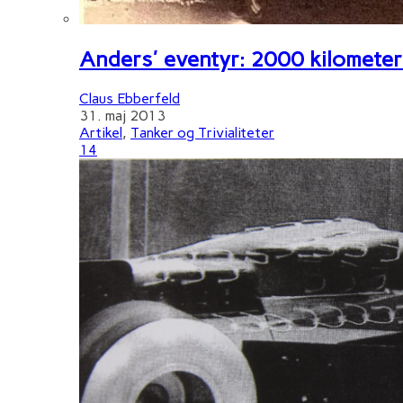
Anders' eventyr: 2000 kilometer 
Claus Ebberfeld
31. maj 2013
Artikel
,
Tanker og Trivialiteter
14