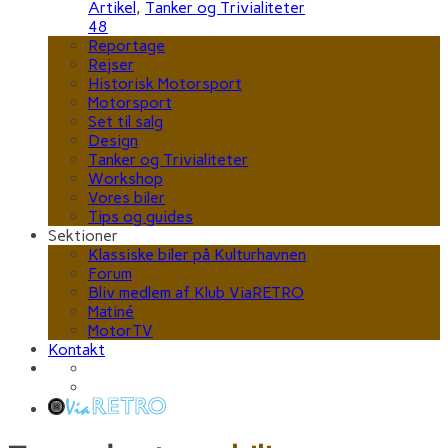
Artikel
,
Tanker og Trivialiteter
48
Reportage
Rejser
Historisk Motorsport
Motorsport
Set til salg
Design
Tanker og Trivialiteter
Workshop
Vores biler
Tips og guides
Sektioner
Klassiske biler på Kulturhavnen
Forum
Bliv medlem af Klub ViaRETRO
Matiné
MotorTV
Kontakt