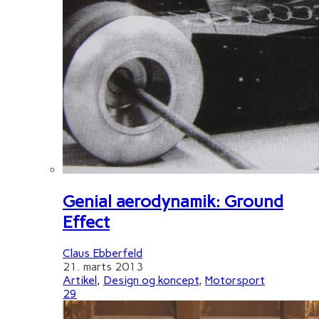
Genial aerodynamik: Ground
Effect
Claus Ebberfeld
21. marts 2013
Artikel
,
Design og koncept
,
Motorsport
29