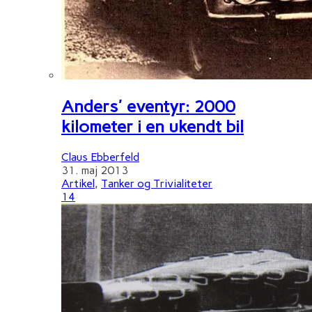
Anders' eventyr: 2000
kilometer i en ukendt bil
Claus Ebberfeld
31. maj 2013
Artikel
,
Tanker og Trivialiteter
14