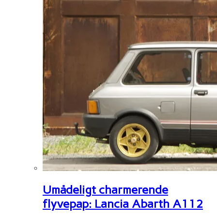
Umådeligt charmerende
flyvepap: Lancia Abarth A112