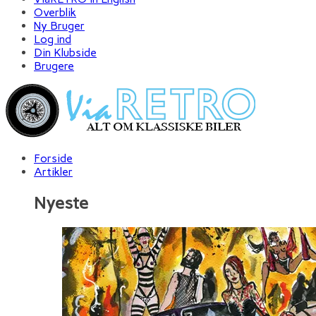
Overblik
Ny Bruger
Log ind
Din Klubside
Brugere
Forside
Artikler
Nyeste