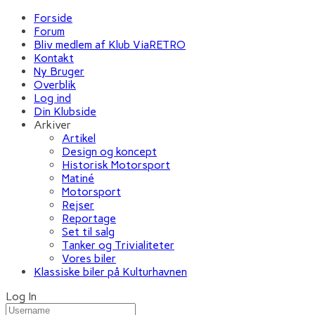
Forside
Forum
Bliv medlem af Klub ViaRETRO
Kontakt
Ny Bruger
Overblik
Log ind
Din Klubside
Arkiver
Artikel
Design og koncept
Historisk Motorsport
Matiné
Motorsport
Rejser
Reportage
Set til salg
Tanker og Trivialiteter
Vores biler
Klassiske biler på Kulturhavnen
Log In