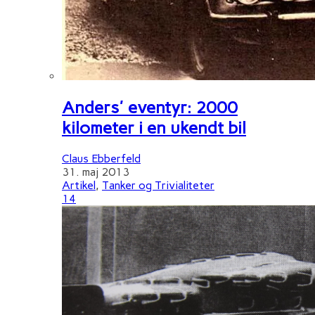
Anders' eventyr: 2000
kilometer i en ukendt bil
Claus Ebberfeld
31. maj 2013
Artikel
,
Tanker og Trivialiteter
14