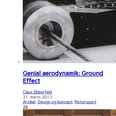
Genial aerodynamik: Ground
Effect
Claus Ebberfeld
21. marts 2013
Artikel
,
Design og koncept
,
Motorsport
29