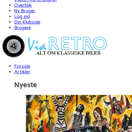
Overblik
Ny Bruger
Log ind
Din Klubside
Brugere
Forside
Artikler
Nyeste