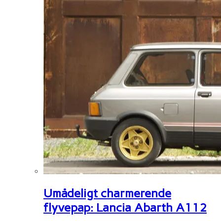
Umådeligt charmerende
flyvepap: Lancia Abarth A112