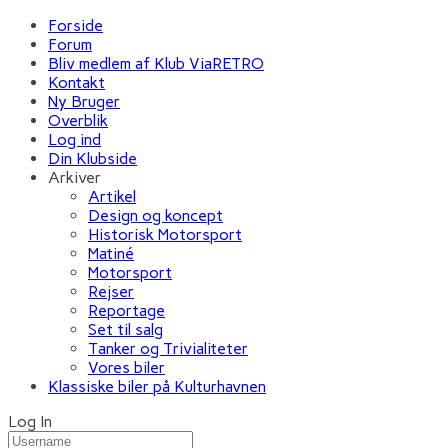
Forside
Forum
Bliv medlem af Klub ViaRETRO
Kontakt
Ny Bruger
Overblik
Log ind
Din Klubside
Arkiver
Artikel
Design og koncept
Historisk Motorsport
Matiné
Motorsport
Rejser
Reportage
Set til salg
Tanker og Trivialiteter
Vores biler
Klassiske biler på Kulturhavnen
Log In