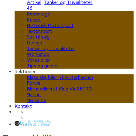
Artikel
,
Tanker og Trivialiteter
48
Reportage
Rejser
Historisk Motorsport
Motorsport
Set til salg
Design
Tanker og Trivialiteter
Workshop
Vores biler
Tips og guides
Sektioner
Klassiske biler på Kulturhavnen
Forum
Bliv medlem af Klub ViaRETRO
Matiné
MotorTV
Kontakt