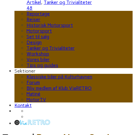
Artikel
,
Tanker og Trivialiteter
48
Reportage
Rejser
Historisk Motorsport
Motorsport
Set til salg
Design
Tanker og Trivialiteter
Workshop
Vores biler
Tips og guides
Sektioner
Klassiske biler på Kulturhavnen
Forum
Bliv medlem af Klub ViaRETRO
Matiné
MotorTV
Kontakt