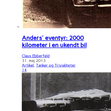
Anders' eventyr: 2000
kilometer i en ukendt bil
Claus Ebberfeld
31. maj 2013
Artikel
,
Tanker og Trivialiteter
14