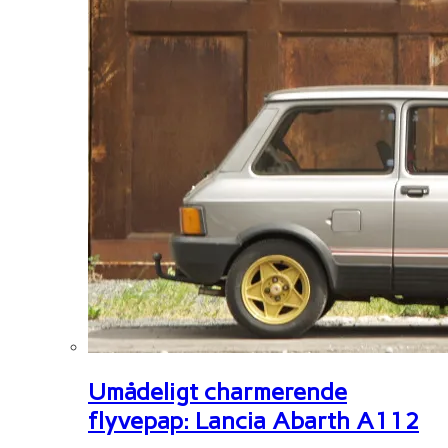
Umådeligt charmerende
flyvepap: Lancia Abarth A112