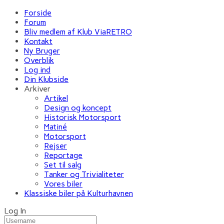
Forside
Forum
Bliv medlem af Klub ViaRETRO
Kontakt
Ny Bruger
Overblik
Log ind
Din Klubside
Arkiver
Artikel
Design og koncept
Historisk Motorsport
Matiné
Motorsport
Rejser
Reportage
Set til salg
Tanker og Trivialiteter
Vores biler
Klassiske biler på Kulturhavnen
Log In