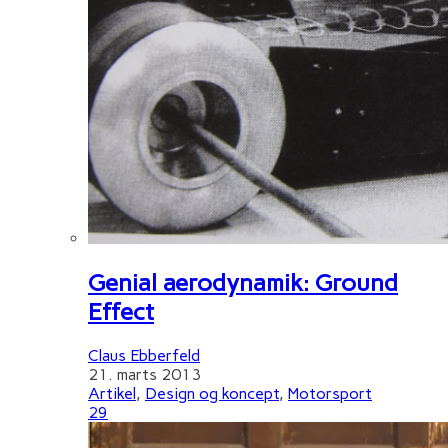
Genial aerodynamik: Ground
Effect
Claus Ebberfeld
21. marts 2013
Artikel
,
Design og koncept
,
Motorsport
29