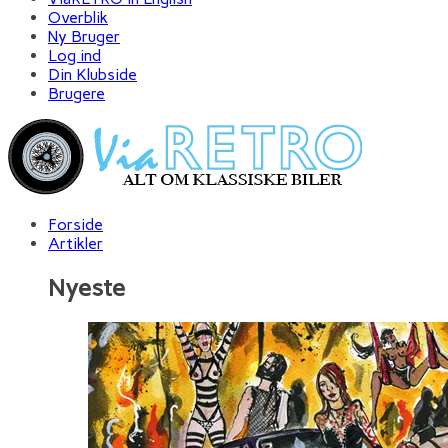
Overblik
Ny Bruger
Log ind
Din Klubside
Brugere
Forside
Artikler
Nyeste