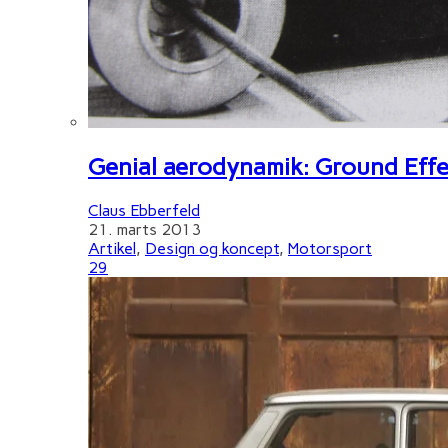
Genial aerodynamik: Ground Effe
Claus Ebberfeld
21. marts 2013
Artikel
,
Design og koncept
,
Motorsport
29