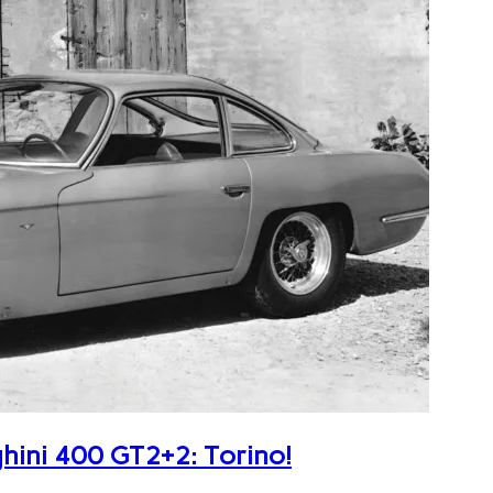
ghini 400 GT2+2: Torino!