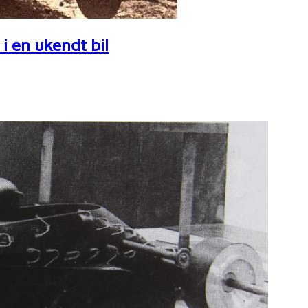
i en ukendt bil