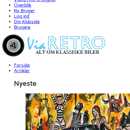
Overblik
Ny Bruger
Log ind
Din Klubside
Brugere
Forside
Artikler
Nyeste