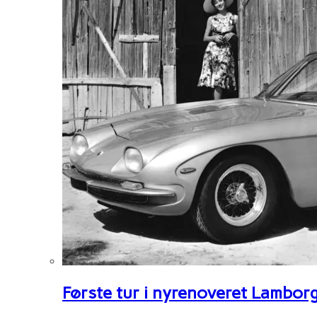
Første tur i nyrenoveret Lambor