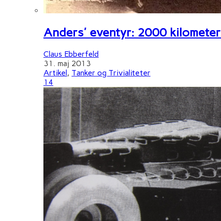
Anders' eventyr: 2000 kilometer 
Claus Ebberfeld
31. maj 2013
Artikel
,
Tanker og Trivialiteter
14