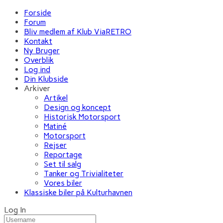
Forside
Forum
Bliv medlem af Klub ViaRETRO
Kontakt
Ny Bruger
Overblik
Log ind
Din Klubside
Arkiver
Artikel
Design og koncept
Historisk Motorsport
Matiné
Motorsport
Rejser
Reportage
Set til salg
Tanker og Trivialiteter
Vores biler
Klassiske biler på Kulturhavnen
Log In