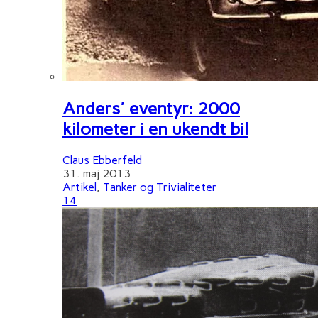
Anders' eventyr: 2000
kilometer i en ukendt bil
Claus Ebberfeld
31. maj 2013
Artikel
,
Tanker og Trivialiteter
14