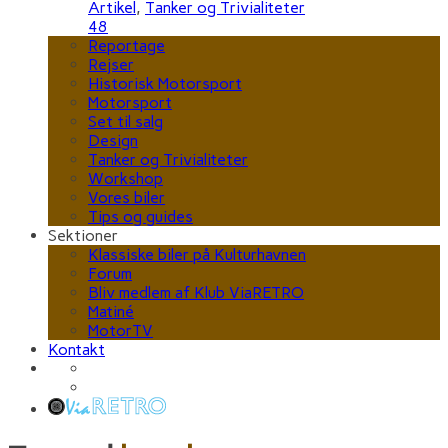
Artikel
,
Tanker og Trivialiteter
48
Reportage
Rejser
Historisk Motorsport
Motorsport
Set til salg
Design
Tanker og Trivialiteter
Workshop
Vores biler
Tips og guides
Sektioner
Klassiske biler på Kulturhavnen
Forum
Bliv medlem af Klub ViaRETRO
Matiné
MotorTV
Kontakt