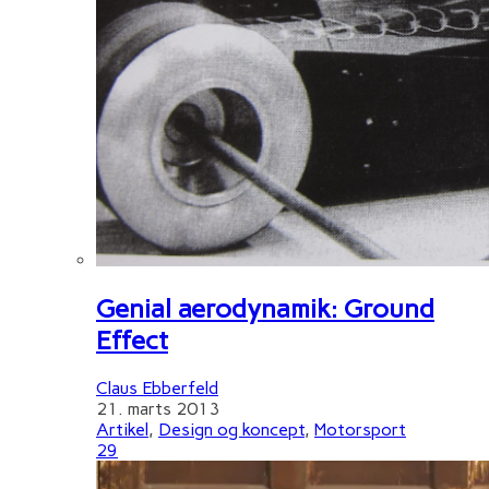
Genial aerodynamik: Ground
Effect
Claus Ebberfeld
21. marts 2013
Artikel
,
Design og koncept
,
Motorsport
29