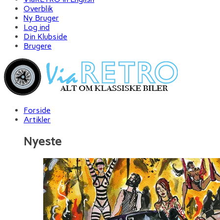
Overblik
Ny Bruger
Log ind
Din Klubside
Brugere
Forside
Artikler
Nyeste