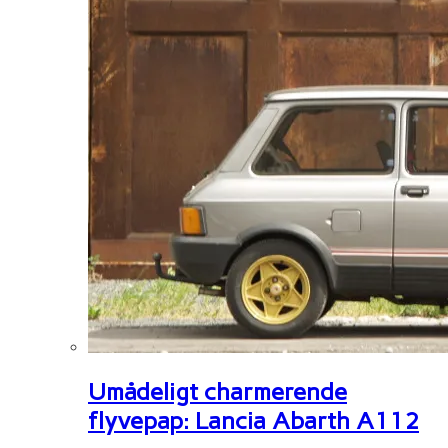
Umådeligt charmerende
flyvepap: Lancia Abarth A112