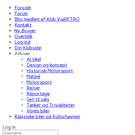
Forside
Forum
Bliv medlem af Klub ViaRETRO
Kontakt
Ny Bruger
Overblik
Log ind
Din Klubside
Arkiver
Artikel
Design og koncept
Historisk Motorsport
Matiné
Motorsport
Rejser
Reportage
Set til salg
Tanker og Trivialiteter
Vores biler
Klassiske biler på Kulturhavnen
Log In