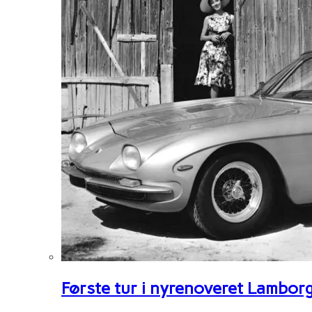
Første tur i nyrenoveret Lambor