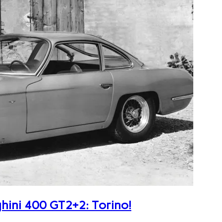
ghini 400 GT2+2: Torino!