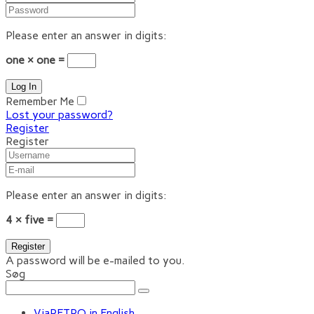
Please enter an answer in digits:
one × one =
Remember Me
Lost your password?
Register
Register
Please enter an answer in digits:
4 × five =
A password will be e-mailed to you.
Søg
ViaRETRO in English