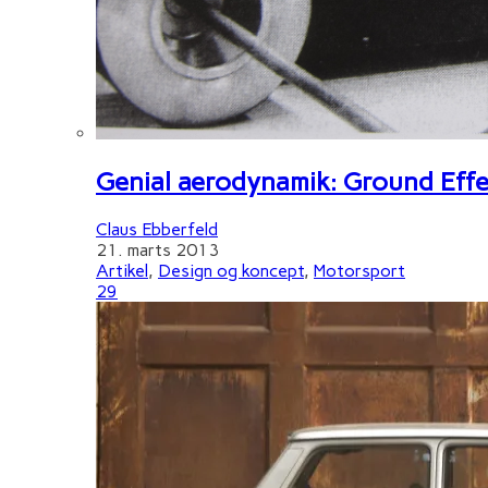
Genial aerodynamik: Ground Effe
Claus Ebberfeld
21. marts 2013
Artikel
,
Design og koncept
,
Motorsport
29