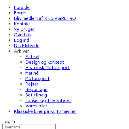
Forside
Forum
Bliv medlem af Klub ViaRETRO
Kontakt
Ny Bruger
Overblik
Log ind
Din Klubside
Arkiver
Artikel
Design og koncept
Historisk Motorsport
Matiné
Motorsport
Rejser
Reportage
Set til salg
Tanker og Trivialiteter
Vores biler
Klassiske biler på Kulturhavnen
Log In