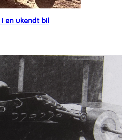
i en ukendt bil