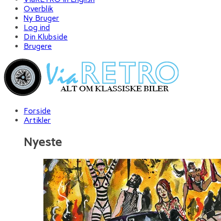
Overblik
Ny Bruger
Log ind
Din Klubside
Brugere
Forside
Artikler
Nyeste