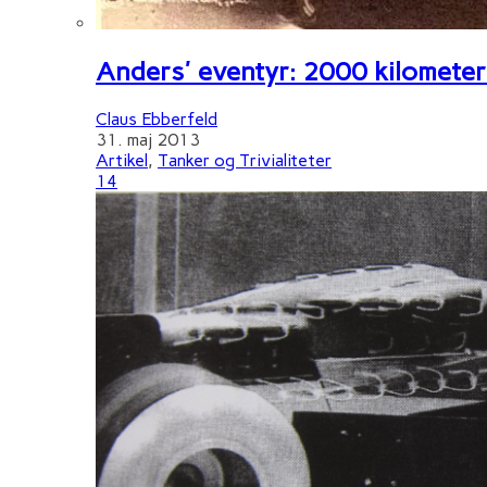
Anders' eventyr: 2000 kilometer 
Claus Ebberfeld
31. maj 2013
Artikel
,
Tanker og Trivialiteter
14