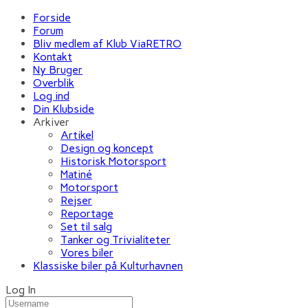
Forside
Forum
Bliv medlem af Klub ViaRETRO
Kontakt
Ny Bruger
Overblik
Log ind
Din Klubside
Arkiver
Artikel
Design og koncept
Historisk Motorsport
Matiné
Motorsport
Rejser
Reportage
Set til salg
Tanker og Trivialiteter
Vores biler
Klassiske biler på Kulturhavnen
Log In