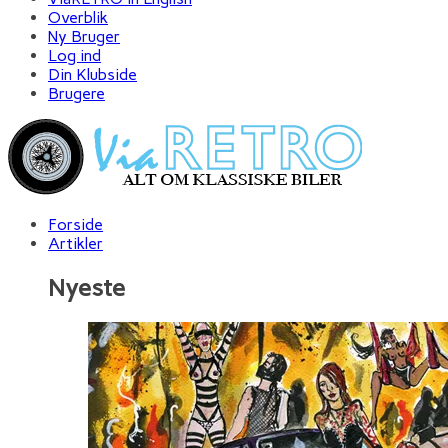
Overblik
Ny Bruger
Log ind
Din Klubside
Brugere
Forside
Artikler
Nyeste