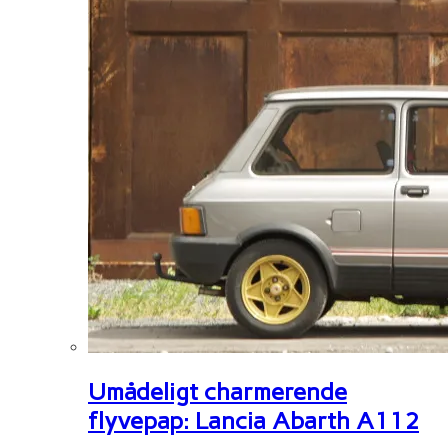
Umådeligt charmerende
flyvepap: Lancia Abarth A112