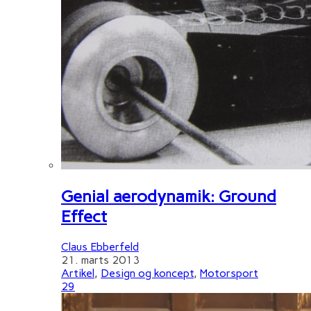
Genial aerodynamik: Ground
Effect
Claus Ebberfeld
21. marts 2013
Artikel
,
Design og koncept
,
Motorsport
29