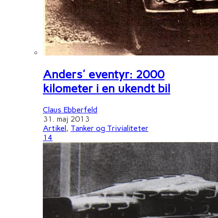
Anders' eventyr: 2000
kilometer i en ukendt bil
Claus Ebberfeld
31. maj 2013
Artikel
,
Tanker og Trivialiteter
14