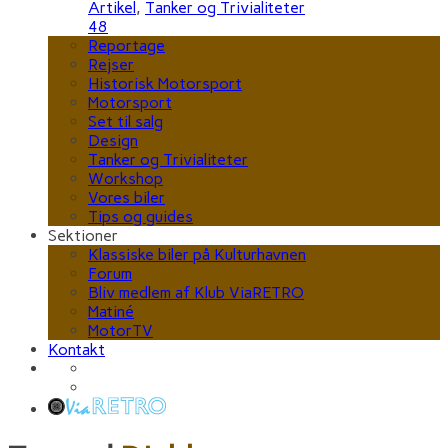
Artikel
,
Tanker og Trivialiteter
48
Reportage
Rejser
Historisk Motorsport
Motorsport
Set til salg
Design
Tanker og Trivialiteter
Workshop
Vores biler
Tips og guides
Sektioner
Klassiske biler på Kulturhavnen
Forum
Bliv medlem af Klub ViaRETRO
Matiné
MotorTV
Kontakt