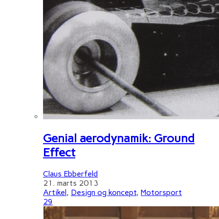
Genial aerodynamik: Ground
Effect
Claus Ebberfeld
21. marts 2013
Artikel
,
Design og koncept
,
Motorsport
29