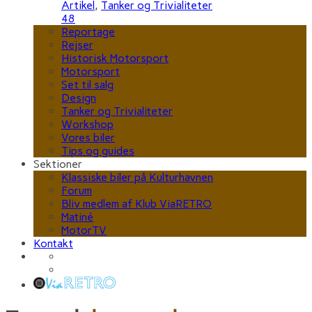
Artikel
,
Tanker og Trivialiteter
48
Reportage
Rejser
Historisk Motorsport
Motorsport
Set til salg
Design
Tanker og Trivialiteter
Workshop
Vores biler
Tips og guides
Sektioner
Klassiske biler på Kulturhavnen
Forum
Bliv medlem af Klub ViaRETRO
Matiné
MotorTV
Kontakt