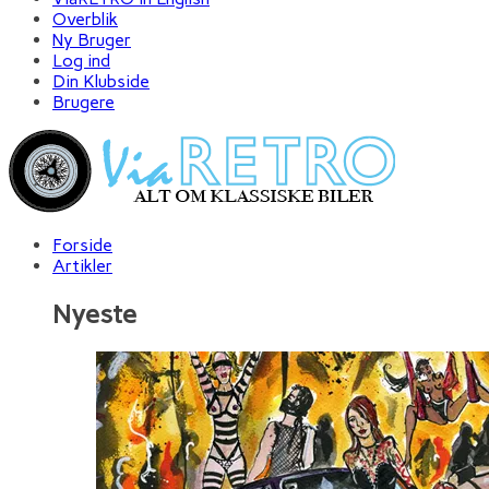
Overblik
Ny Bruger
Log ind
Din Klubside
Brugere
Forside
Artikler
Nyeste