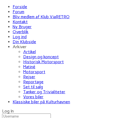
Forside
Forum
Bliv medlem af Klub ViaRETRO
Kontakt
Ny Bruger
Overblik
Log ind
Din Klubside
Arkiver
Artikel
Design og koncept
Historisk Motorsport
Matiné
Motorsport
Rejser
Reportage
Set til salg
Tanker og Trivialiteter
Vores biler
Klassiske biler på Kulturhavnen
Log In