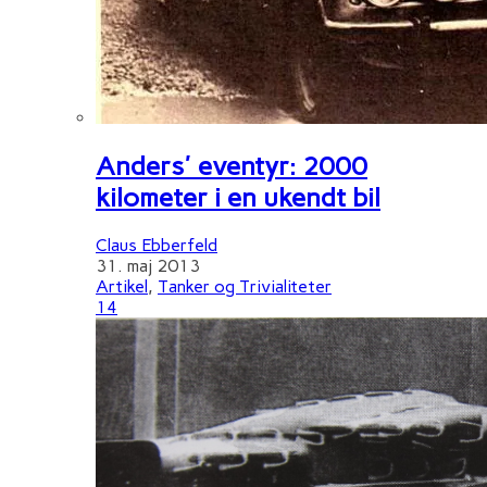
Anders' eventyr: 2000
kilometer i en ukendt bil
Claus Ebberfeld
31. maj 2013
Artikel
,
Tanker og Trivialiteter
14