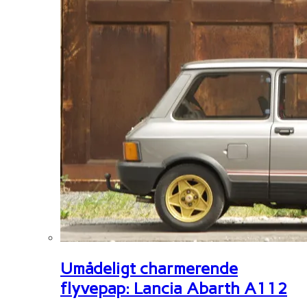
Umådeligt charmerende
flyvepap: Lancia Abarth A112