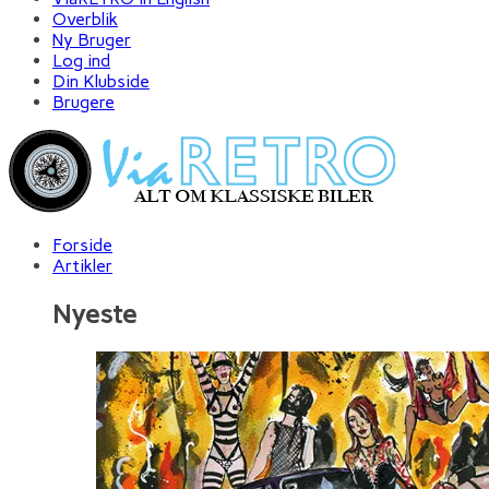
Overblik
Ny Bruger
Log ind
Din Klubside
Brugere
Forside
Artikler
Nyeste