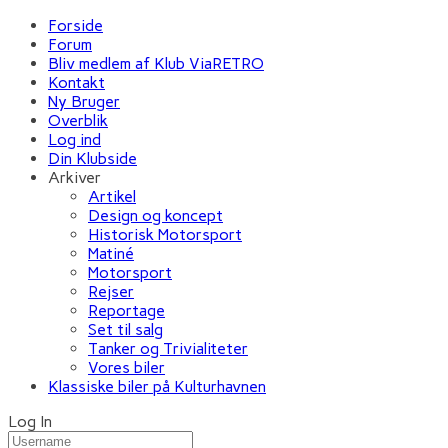
Forside
Forum
Bliv medlem af Klub ViaRETRO
Kontakt
Ny Bruger
Overblik
Log ind
Din Klubside
Arkiver
Artikel
Design og koncept
Historisk Motorsport
Matiné
Motorsport
Rejser
Reportage
Set til salg
Tanker og Trivialiteter
Vores biler
Klassiske biler på Kulturhavnen
Log In