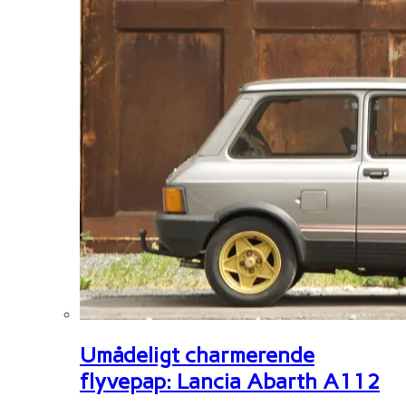
Umådeligt charmerende
flyvepap: Lancia Abarth A112