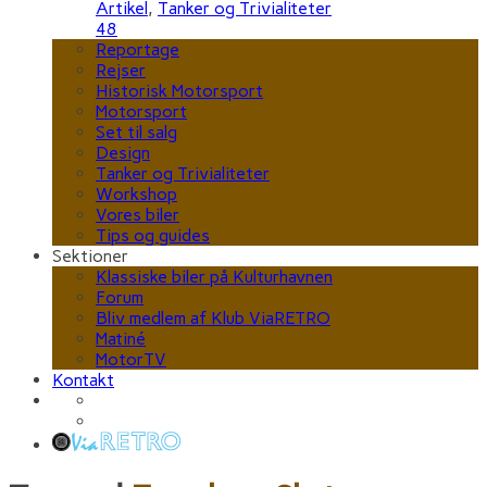
Artikel
,
Tanker og Trivialiteter
48
Reportage
Rejser
Historisk Motorsport
Motorsport
Set til salg
Design
Tanker og Trivialiteter
Workshop
Vores biler
Tips og guides
Sektioner
Klassiske biler på Kulturhavnen
Forum
Bliv medlem af Klub ViaRETRO
Matiné
MotorTV
Kontakt