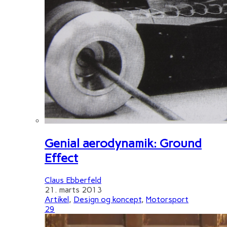
Genial aerodynamik: Ground
Effect
Claus Ebberfeld
21. marts 2013
Artikel
,
Design og koncept
,
Motorsport
29