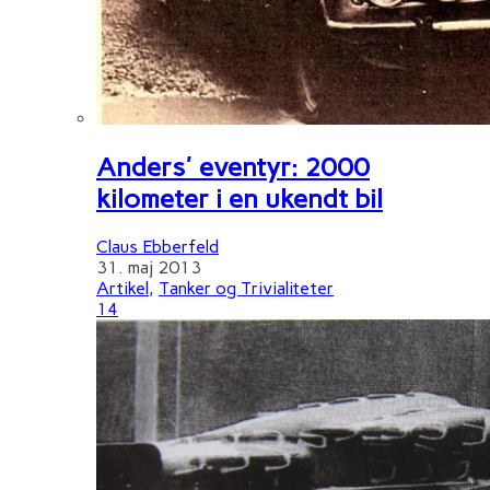
Anders' eventyr: 2000
kilometer i en ukendt bil
Claus Ebberfeld
31. maj 2013
Artikel
,
Tanker og Trivialiteter
14