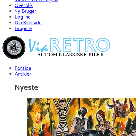
Overblik
Ny Bruger
Log ind
Din Klubside
Brugere
Forside
Artikler
Nyeste