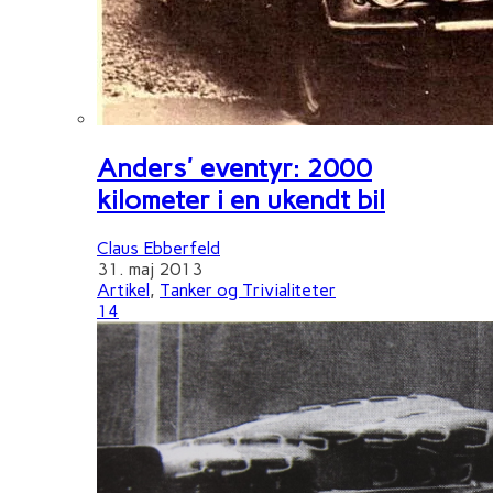
Anders' eventyr: 2000
kilometer i en ukendt bil
Claus Ebberfeld
31. maj 2013
Artikel
,
Tanker og Trivialiteter
14