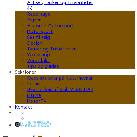
Artikel
,
Tanker og Trivialiteter
48
Reportage
Rejser
Historisk Motorsport
Motorsport
Set til salg
Design
Tanker og Trivialiteter
Workshop
Vores biler
Tips og guides
Sektioner
Klassiske biler på Kulturhavnen
Forum
Bliv medlem af Klub ViaRETRO
Matiné
MotorTV
Kontakt