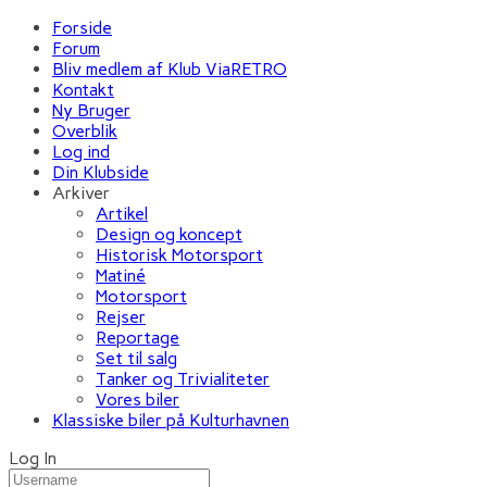
Forside
Forum
Bliv medlem af Klub ViaRETRO
Kontakt
Ny Bruger
Overblik
Log ind
Din Klubside
Arkiver
Artikel
Design og koncept
Historisk Motorsport
Matiné
Motorsport
Rejser
Reportage
Set til salg
Tanker og Trivialiteter
Vores biler
Klassiske biler på Kulturhavnen
Log In