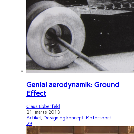
Genial aerodynamik: Ground
Effect
Claus Ebberfeld
21. marts 2013
Artikel
,
Design og koncept
,
Motorsport
29