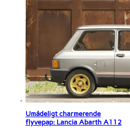
Umådeligt charmerende
flyvepap: Lancia Abarth A112