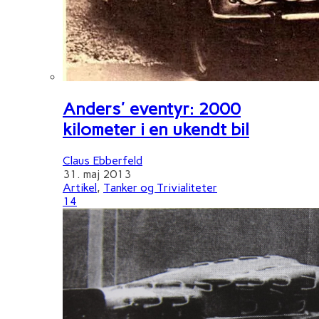
Anders' eventyr: 2000
kilometer i en ukendt bil
Claus Ebberfeld
31. maj 2013
Artikel
,
Tanker og Trivialiteter
14