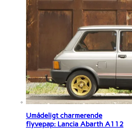
Umådeligt charmerende
flyvepap: Lancia Abarth A112