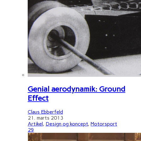
Genial aerodynamik: Ground
Effect
Claus Ebberfeld
21. marts 2013
Artikel
,
Design og koncept
,
Motorsport
29