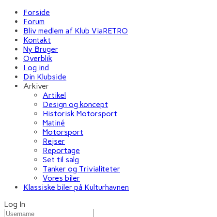
Forside
Forum
Bliv medlem af Klub ViaRETRO
Kontakt
Ny Bruger
Overblik
Log ind
Din Klubside
Arkiver
Artikel
Design og koncept
Historisk Motorsport
Matiné
Motorsport
Rejser
Reportage
Set til salg
Tanker og Trivialiteter
Vores biler
Klassiske biler på Kulturhavnen
Log In