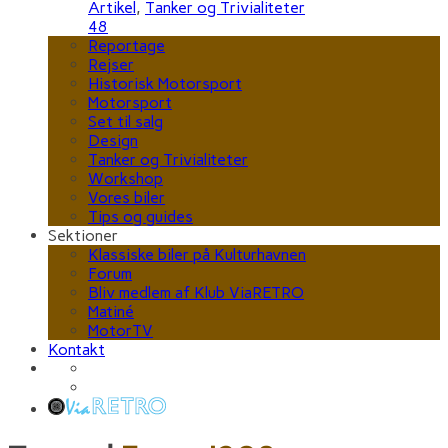
Artikel
,
Tanker og Trivialiteter
48
Reportage
Rejser
Historisk Motorsport
Motorsport
Set til salg
Design
Tanker og Trivialiteter
Workshop
Vores biler
Tips og guides
Sektioner
Klassiske biler på Kulturhavnen
Forum
Bliv medlem af Klub ViaRETRO
Matiné
MotorTV
Kontakt