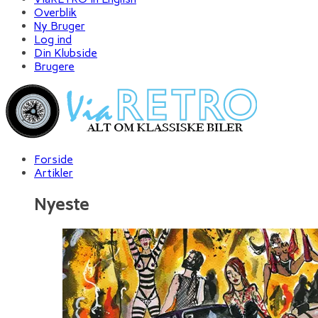
Overblik
Ny Bruger
Log ind
Din Klubside
Brugere
Forside
Artikler
Nyeste