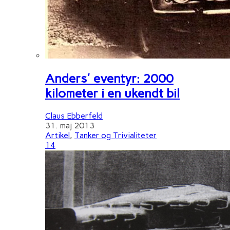
Anders' eventyr: 2000
kilometer i en ukendt bil
Claus Ebberfeld
31. maj 2013
Artikel
,
Tanker og Trivialiteter
14