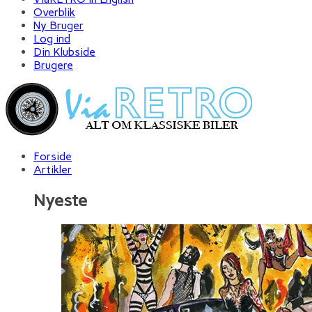
Overblik
Ny Bruger
Log ind
Din Klubside
Brugere
Forside
Artikler
Nyeste