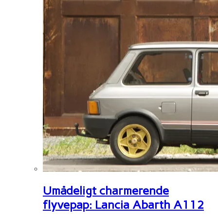
Umådeligt charmerende
flyvepap: Lancia Abarth A112