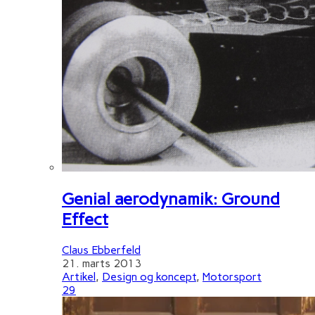
Genial aerodynamik: Ground
Effect
Claus Ebberfeld
21. marts 2013
Artikel
,
Design og koncept
,
Motorsport
29