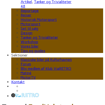
Artikel
,
Tanker og Trivialiteter
48
Reportage
Rejser
Historisk Motorsport
Motorsport
Set til salg
Design
Tanker og Trivialiteter
Workshop
Vores biler
Tips og guides
Sektioner
Klassiske biler på Kulturhavnen
Forum
Bliv medlem af Klub ViaRETRO
Matiné
MotorTV
Kontakt