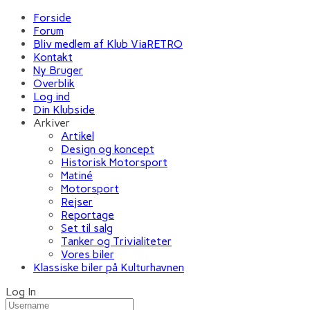
Forside
Forum
Bliv medlem af Klub ViaRETRO
Kontakt
Ny Bruger
Overblik
Log ind
Din Klubside
Arkiver
Artikel
Design og koncept
Historisk Motorsport
Matiné
Motorsport
Rejser
Reportage
Set til salg
Tanker og Trivialiteter
Vores biler
Klassiske biler på Kulturhavnen
Log In