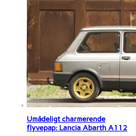
Umådeligt charmerende
flyvepap: Lancia Abarth A112