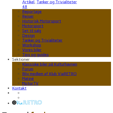
Artikel
,
Tanker og Trivialiteter
48
Reportage
Rejser
Historisk Motorsport
Motorsport
Set til salg
Design
Tanker og Trivialiteter
Workshop
Vores biler
Tips og guides
Sektioner
Klassiske biler på Kulturhavnen
Forum
Bliv medlem af Klub ViaRETRO
Matiné
MotorTV
Kontakt