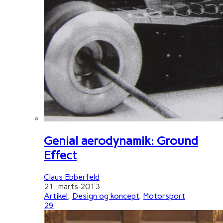
Genial aerodynamik: Ground
Effect
Claus Ebberfeld
21. marts 2013
Artikel
,
Design og koncept
,
Motorsport
29