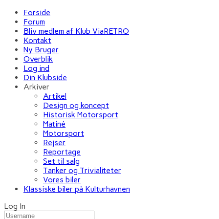
Forside
Forum
Bliv medlem af Klub ViaRETRO
Kontakt
Ny Bruger
Overblik
Log ind
Din Klubside
Arkiver
Artikel
Design og koncept
Historisk Motorsport
Matiné
Motorsport
Rejser
Reportage
Set til salg
Tanker og Trivialiteter
Vores biler
Klassiske biler på Kulturhavnen
Log In