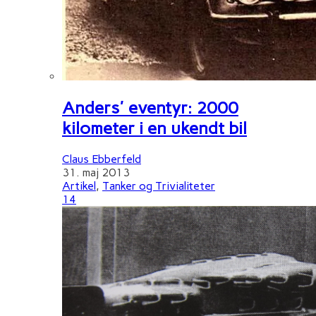
Anders' eventyr: 2000
kilometer i en ukendt bil
Claus Ebberfeld
31. maj 2013
Artikel
,
Tanker og Trivialiteter
14