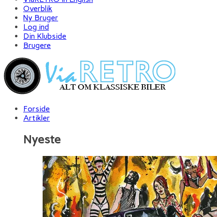
Overblik
Ny Bruger
Log ind
Din Klubside
Brugere
Forside
Artikler
Nyeste