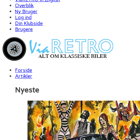
Overblik
Ny Bruger
Log ind
Din Klubside
Brugere
Forside
Artikler
Nyeste