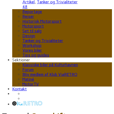
Artikel
,
Tanker og Trivialiteter
48
Reportage
Rejser
Historisk Motorsport
Motorsport
Set til salg
Design
Tanker og Trivialiteter
Workshop
Vores biler
Tips og guides
Sektioner
Klassiske biler på Kulturhavnen
Forum
Bliv medlem af Klub ViaRETRO
Matiné
MotorTV
Kontakt