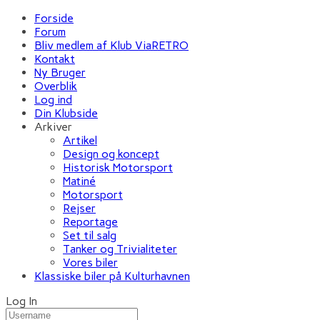
Forside
Forum
Bliv medlem af Klub ViaRETRO
Kontakt
Ny Bruger
Overblik
Log ind
Din Klubside
Arkiver
Artikel
Design og koncept
Historisk Motorsport
Matiné
Motorsport
Rejser
Reportage
Set til salg
Tanker og Trivialiteter
Vores biler
Klassiske biler på Kulturhavnen
Log In