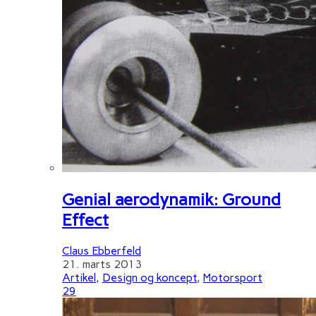
Genial aerodynamik: Ground
Effect
Claus Ebberfeld
21. marts 2013
Artikel
,
Design og koncept
,
Motorsport
29