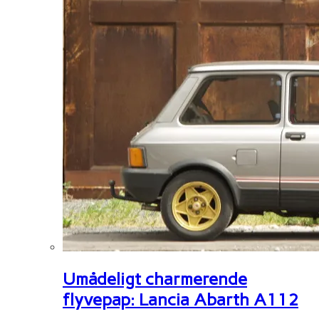
Umådeligt charmerende
flyvepap: Lancia Abarth A112