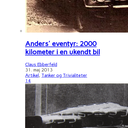
Anders' eventyr: 2000
kilometer i en ukendt bil
Claus Ebberfeld
31. maj 2013
Artikel
,
Tanker og Trivialiteter
14