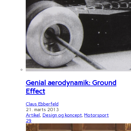
Genial aerodynamik: Ground
Effect
Claus Ebberfeld
21. marts 2013
Artikel
,
Design og koncept
,
Motorsport
29