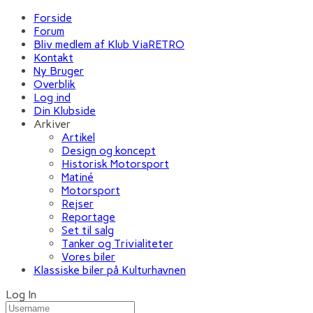
Forside
Forum
Bliv medlem af Klub ViaRETRO
Kontakt
Ny Bruger
Overblik
Log ind
Din Klubside
Arkiver
Artikel
Design og koncept
Historisk Motorsport
Matiné
Motorsport
Rejser
Reportage
Set til salg
Tanker og Trivialiteter
Vores biler
Klassiske biler på Kulturhavnen
Log In