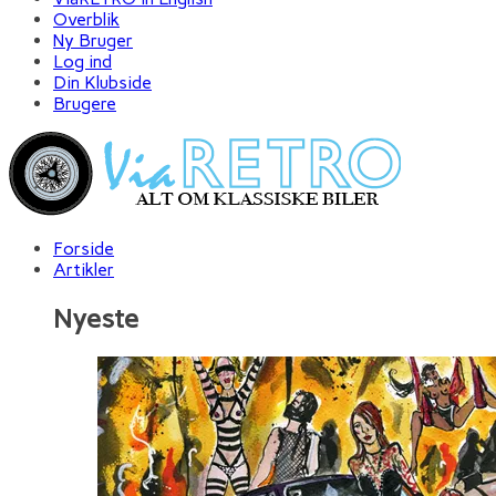
Overblik
Ny Bruger
Log ind
Din Klubside
Brugere
Forside
Artikler
Nyeste