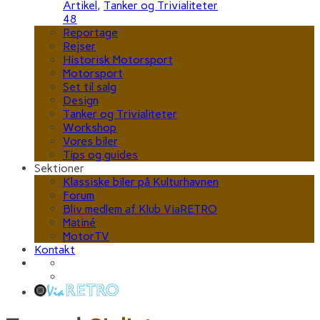
Artikel
,
Tanker og Trivialiteter
48
Reportage
Rejser
Historisk Motorsport
Motorsport
Set til salg
Design
Tanker og Trivialiteter
Workshop
Vores biler
Tips og guides
Sektioner
Klassiske biler på Kulturhavnen
Forum
Bliv medlem af Klub ViaRETRO
Matiné
MotorTV
Kontakt