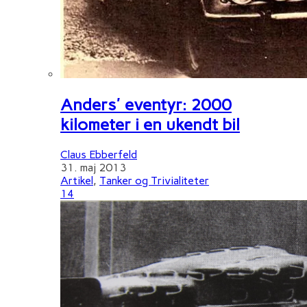
Anders' eventyr: 2000
kilometer i en ukendt bil
Claus Ebberfeld
31. maj 2013
Artikel
,
Tanker og Trivialiteter
14