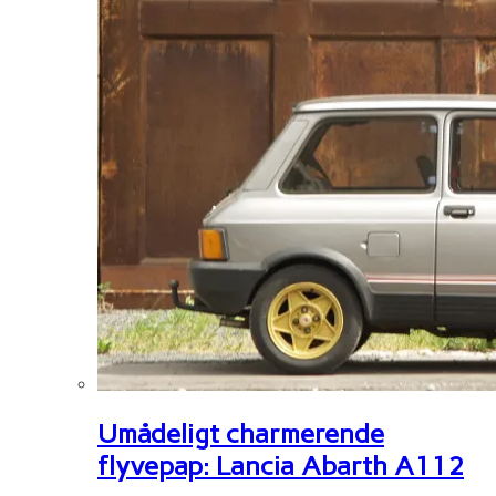
Umådeligt charmerende
flyvepap: Lancia Abarth A112