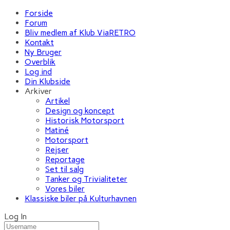
Forside
Forum
Bliv medlem af Klub ViaRETRO
Kontakt
Ny Bruger
Overblik
Log ind
Din Klubside
Arkiver
Artikel
Design og koncept
Historisk Motorsport
Matiné
Motorsport
Rejser
Reportage
Set til salg
Tanker og Trivialiteter
Vores biler
Klassiske biler på Kulturhavnen
Log In