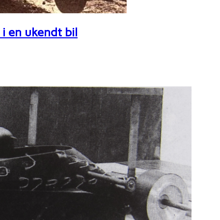
i en ukendt bil