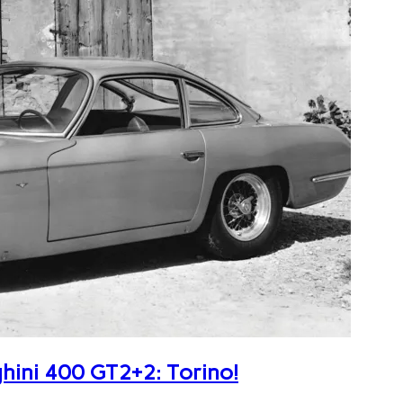
ghini 400 GT2+2: Torino!