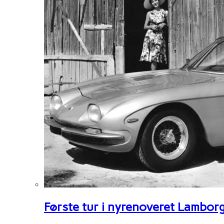
Første tur i nyrenoveret Lambor