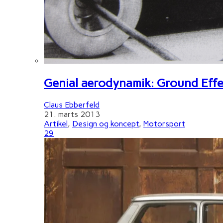
Genial aerodynamik: Ground Effe
Claus Ebberfeld
21. marts 2013
Artikel
,
Design og koncept
,
Motorsport
29