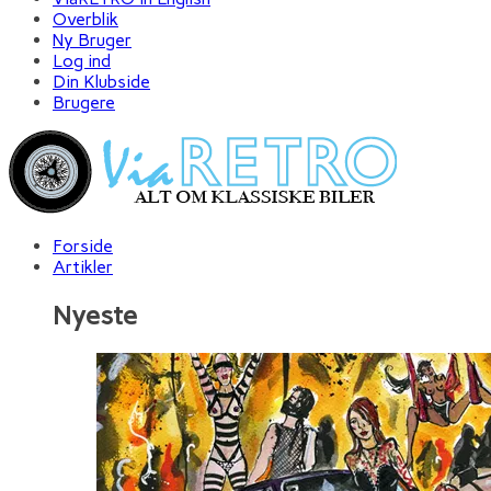
Overblik
Ny Bruger
Log ind
Din Klubside
Brugere
Forside
Artikler
Nyeste