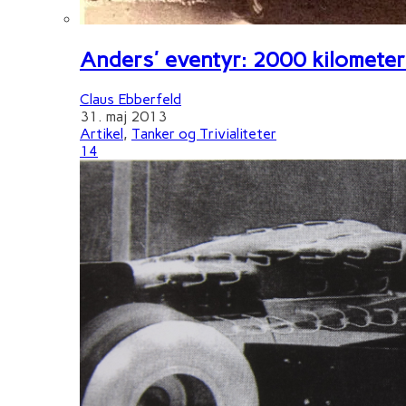
Anders' eventyr: 2000 kilometer 
Claus Ebberfeld
31. maj 2013
Artikel
,
Tanker og Trivialiteter
14