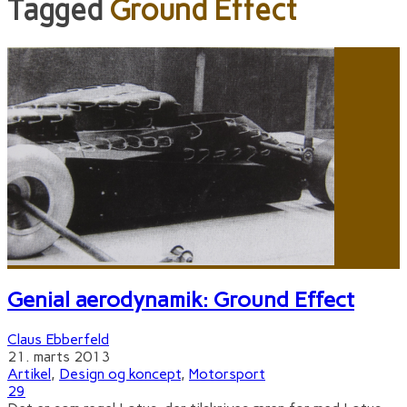
Tagged
Ground Effect
Genial aerodynamik: Ground Effect
Claus Ebberfeld
21. marts 2013
Artikel
,
Design og koncept
,
Motorsport
29