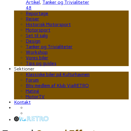
Artikel
,
Tanker og Trivialiteter
48
Reportage
Rejser
Historisk Motorsport
Motorsport
Set til salg
Design
Tanker og Trivialiteter
Workshop
Vores biler
Tips og guides
Sektioner
Klassiske biler på Kulturhavnen
Forum
Bliv medlem af Klub ViaRETRO
Matiné
MotorTV
Kontakt