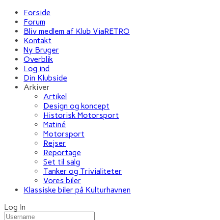
Forside
Forum
Bliv medlem af Klub ViaRETRO
Kontakt
Ny Bruger
Overblik
Log ind
Din Klubside
Arkiver
Artikel
Design og koncept
Historisk Motorsport
Matiné
Motorsport
Rejser
Reportage
Set til salg
Tanker og Trivialiteter
Vores biler
Klassiske biler på Kulturhavnen
Log In