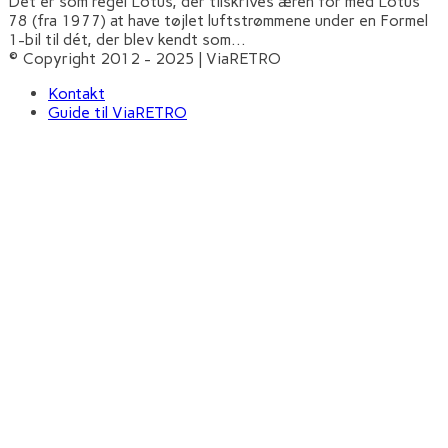
Det er som regel Lotus, der tilskrives æren for med Lotus
78 (fra 1977) at have tøjlet luftstrømmene under en Formel
1-bil til dét, der blev kendt som
...
© Copyright 2012 - 2025 | ViaRETRO
Kontakt
Guide til ViaRETRO