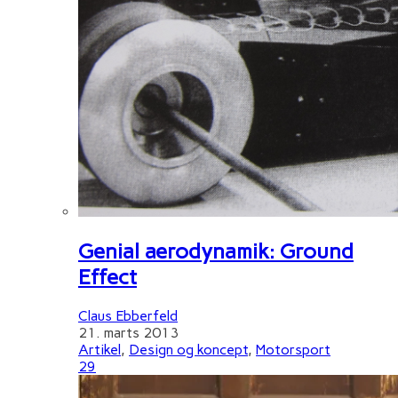
Genial aerodynamik: Ground
Effect
Claus Ebberfeld
21. marts 2013
Artikel
,
Design og koncept
,
Motorsport
29