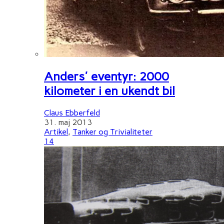
Anders' eventyr: 2000
kilometer i en ukendt bil
Claus Ebberfeld
31. maj 2013
Artikel
,
Tanker og Trivialiteter
14