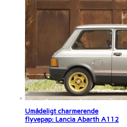
Umådeligt charmerende
flyvepap: Lancia Abarth A112