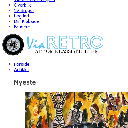
Overblik
Ny Bruger
Log ind
Din Klubside
Brugere
Forside
Artikler
Nyeste