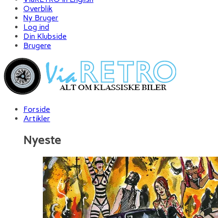
Overblik
Ny Bruger
Log ind
Din Klubside
Brugere
Forside
Artikler
Nyeste