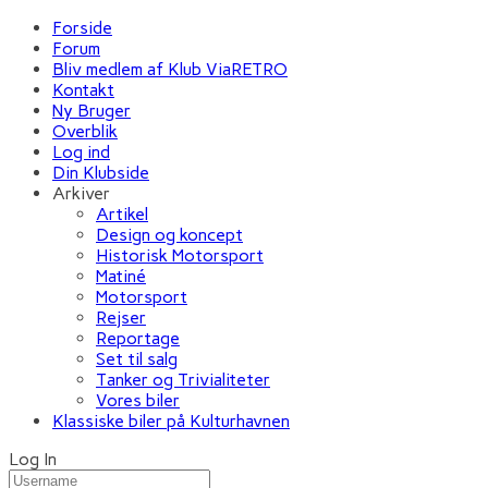
Forside
Forum
Bliv medlem af Klub ViaRETRO
Kontakt
Ny Bruger
Overblik
Log ind
Din Klubside
Arkiver
Artikel
Design og koncept
Historisk Motorsport
Matiné
Motorsport
Rejser
Reportage
Set til salg
Tanker og Trivialiteter
Vores biler
Klassiske biler på Kulturhavnen
Log In