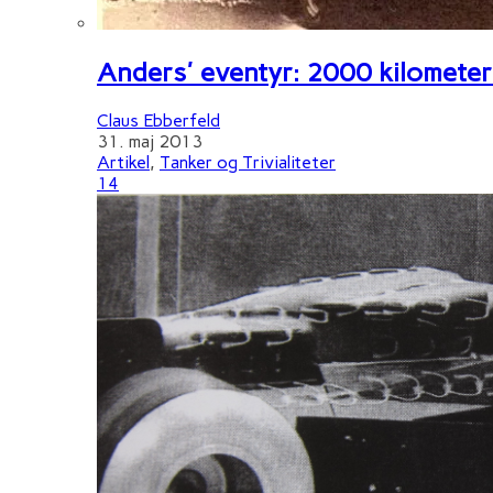
Anders' eventyr: 2000 kilometer 
Claus Ebberfeld
31. maj 2013
Artikel
,
Tanker og Trivialiteter
14