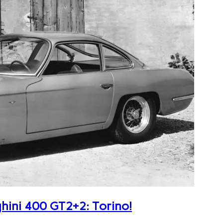
ghini 400 GT2+2: Torino!