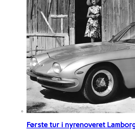
Første tur i nyrenoveret Lambor