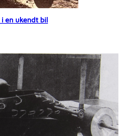
i en ukendt bil