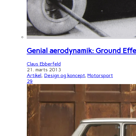
Genial aerodynamik: Ground Effe
Claus Ebberfeld
21. marts 2013
Artikel
,
Design og koncept
,
Motorsport
29