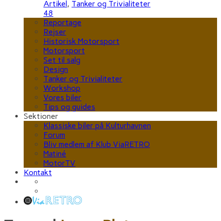
Artikel
,
Tanker og Trivialiteter
48
Reportage
Rejser
Historisk Motorsport
Motorsport
Set til salg
Design
Tanker og Trivialiteter
Workshop
Vores biler
Tips og guides
Sektioner
Klassiske biler på Kulturhavnen
Forum
Bliv medlem af Klub ViaRETRO
Matiné
MotorTV
Kontakt