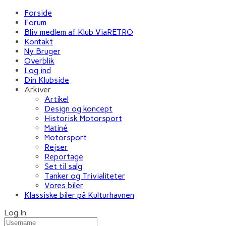
Forside
Forum
Bliv medlem af Klub ViaRETRO
Kontakt
Ny Bruger
Overblik
Log ind
Din Klubside
Arkiver
Artikel
Design og koncept
Historisk Motorsport
Matiné
Motorsport
Rejser
Reportage
Set til salg
Tanker og Trivialiteter
Vores biler
Klassiske biler på Kulturhavnen
Log In