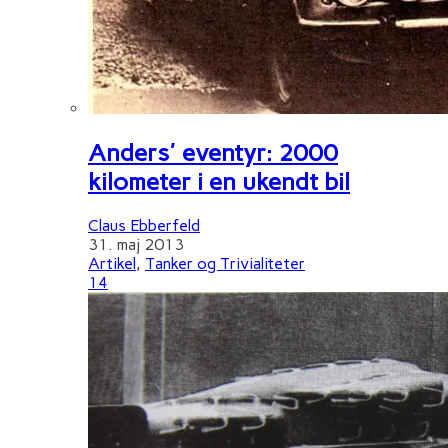
Anders' eventyr: 2000
kilometer i en ukendt bil
Claus Ebberfeld
31. maj 2013
Artikel
,
Tanker og Trivialiteter
14