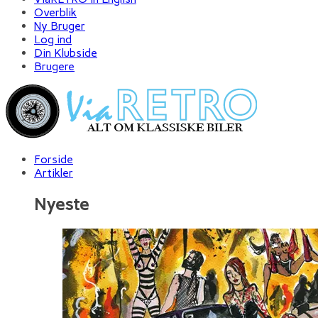
Overblik
Ny Bruger
Log ind
Din Klubside
Brugere
Forside
Artikler
Nyeste