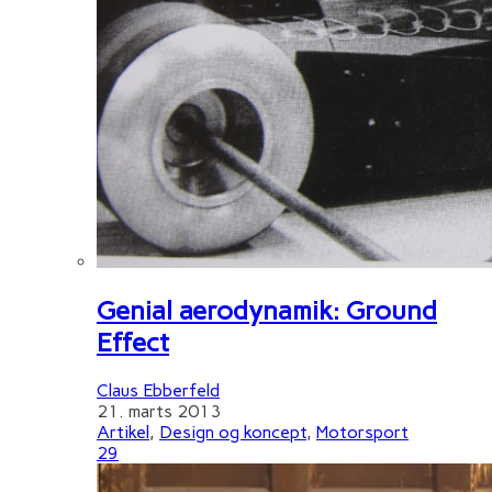
Genial aerodynamik: Ground
Effect
Claus Ebberfeld
21. marts 2013
Artikel
,
Design og koncept
,
Motorsport
29