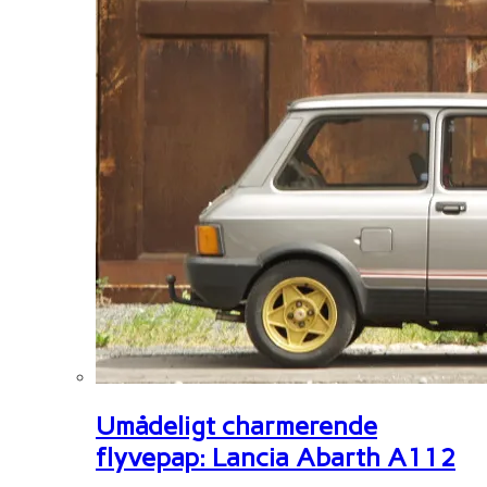
Umådeligt charmerende
flyvepap: Lancia Abarth A112