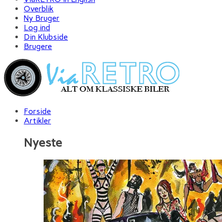
Overblik
Ny Bruger
Log ind
Din Klubside
Brugere
Forside
Artikler
Nyeste