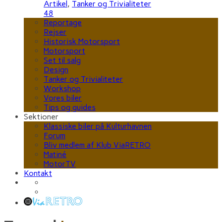
Artikel
,
Tanker og Trivialiteter
48
Reportage
Rejser
Historisk Motorsport
Motorsport
Set til salg
Design
Tanker og Trivialiteter
Workshop
Vores biler
Tips og guides
Sektioner
Klassiske biler på Kulturhavnen
Forum
Bliv medlem af Klub ViaRETRO
Matiné
MotorTV
Kontakt