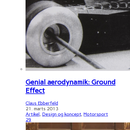
Genial aerodynamik: Ground
Effect
Claus Ebberfeld
21. marts 2013
Artikel
,
Design og koncept
,
Motorsport
29