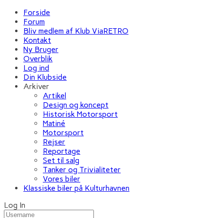
Forside
Forum
Bliv medlem af Klub ViaRETRO
Kontakt
Ny Bruger
Overblik
Log ind
Din Klubside
Arkiver
Artikel
Design og koncept
Historisk Motorsport
Matiné
Motorsport
Rejser
Reportage
Set til salg
Tanker og Trivialiteter
Vores biler
Klassiske biler på Kulturhavnen
Log In