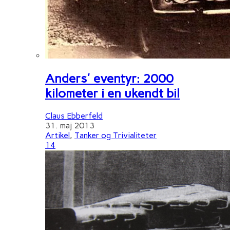
Anders' eventyr: 2000
kilometer i en ukendt bil
Claus Ebberfeld
31. maj 2013
Artikel
,
Tanker og Trivialiteter
14