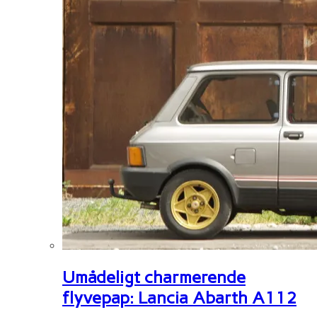
Umådeligt charmerende
flyvepap: Lancia Abarth A112