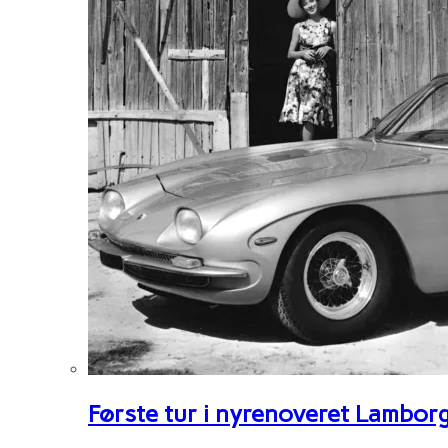
Første tur i nyrenoveret Lambor