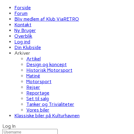
Forside
Forum
Bliv medlem af Klub ViaRETRO
Kontakt
Ny Bruger
Overblik
Log ind
Din Klubside
Arkiver
Artikel
Design og koncept
Historisk Motorsport
Matiné
Motorsport
Rejser
Reportage
Set til salg
Tanker og Trivialiteter
Vores biler
Klassiske biler på Kulturhavnen
Log In