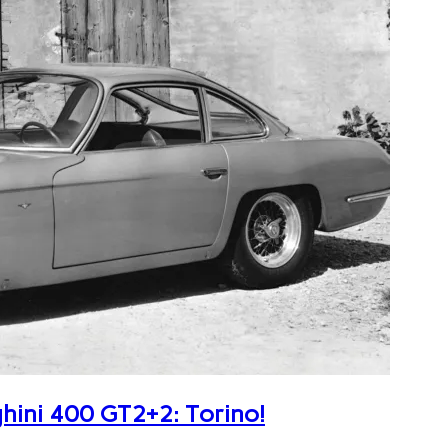
ghini 400 GT2+2: Torino!