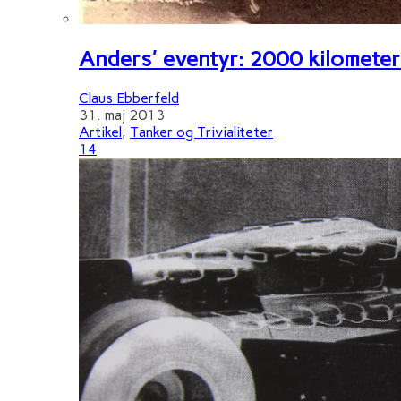
Anders' eventyr: 2000 kilometer 
Claus Ebberfeld
31. maj 2013
Artikel
,
Tanker og Trivialiteter
14