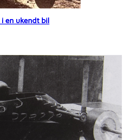
i en ukendt bil