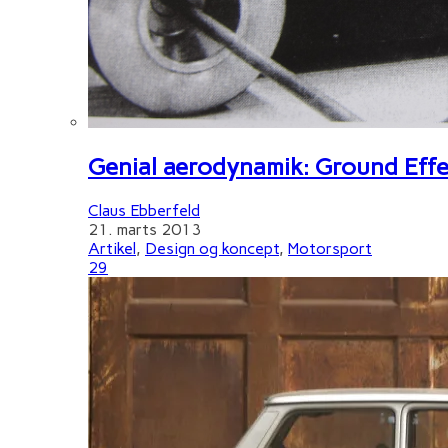
Genial aerodynamik: Ground Effe
Claus Ebberfeld
21. marts 2013
Artikel
,
Design og koncept
,
Motorsport
29