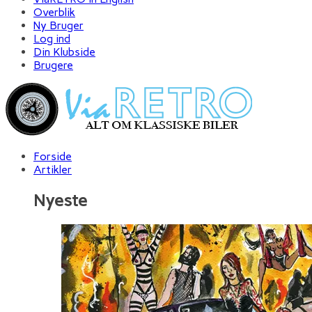
Overblik
Ny Bruger
Log ind
Din Klubside
Brugere
Forside
Artikler
Nyeste