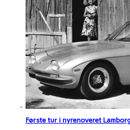
Første tur i nyrenoveret Lambor