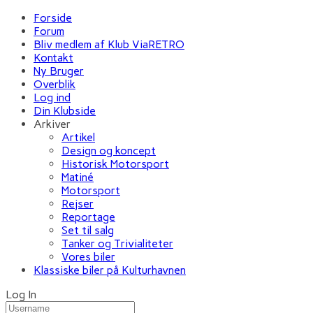
Forside
Forum
Bliv medlem af Klub ViaRETRO
Kontakt
Ny Bruger
Overblik
Log ind
Din Klubside
Arkiver
Artikel
Design og koncept
Historisk Motorsport
Matiné
Motorsport
Rejser
Reportage
Set til salg
Tanker og Trivialiteter
Vores biler
Klassiske biler på Kulturhavnen
Log In