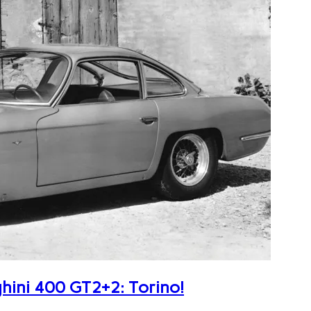
ghini 400 GT2+2: Torino!