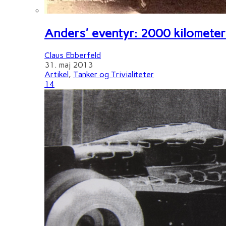
Anders' eventyr: 2000 kilometer 
Claus Ebberfeld
31. maj 2013
Artikel
,
Tanker og Trivialiteter
14