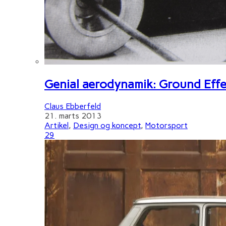
Genial aerodynamik: Ground Effe
Claus Ebberfeld
21. marts 2013
Artikel
,
Design og koncept
,
Motorsport
29