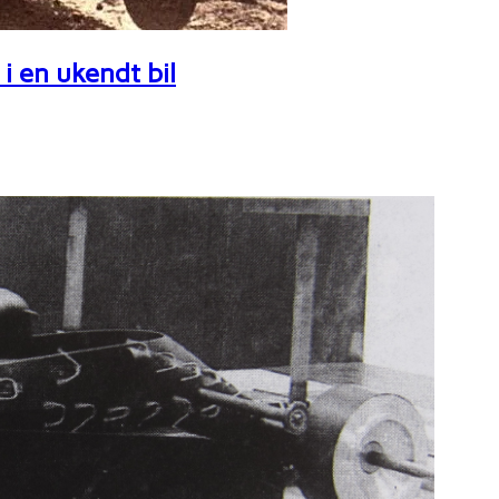
i en ukendt bil