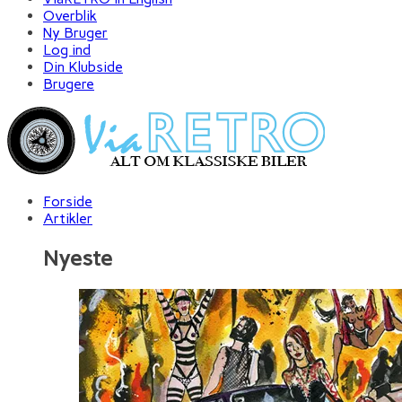
Overblik
Ny Bruger
Log ind
Din Klubside
Brugere
Forside
Artikler
Nyeste