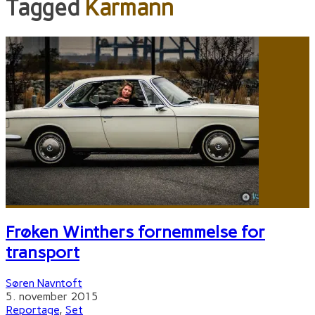
Tagged
Karmann
Frøken Winthers fornemmelse for
transport
Søren Navntoft
5. november 2015
Reportage
,
Set