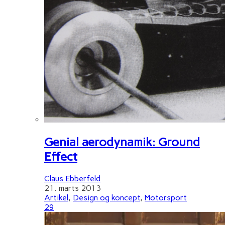
Genial aerodynamik: Ground
Effect
Claus Ebberfeld
21. marts 2013
Artikel
,
Design og koncept
,
Motorsport
29