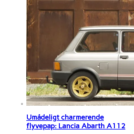
Umådeligt charmerende
flyvepap: Lancia Abarth A112