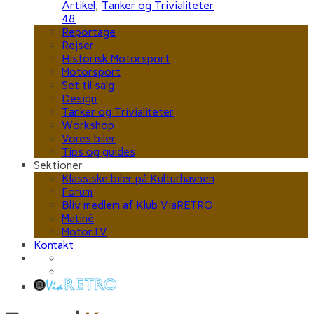
Artikel
,
Tanker og Trivialiteter
48
Reportage
Rejser
Historisk Motorsport
Motorsport
Set til salg
Design
Tanker og Trivialiteter
Workshop
Vores biler
Tips og guides
Sektioner
Klassiske biler på Kulturhavnen
Forum
Bliv medlem af Klub ViaRETRO
Matiné
MotorTV
Kontakt