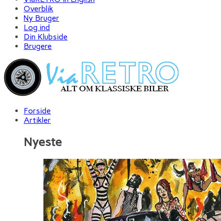
Overblik
Ny Bruger
Log ind
Din Klubside
Brugere
Forside
Artikler
Nyeste