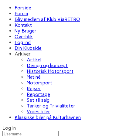
Forside
Forum
Bliv medlem af Klub ViaRETRO
Kontakt
Ny Bruger
Overblik
Log ind
Din Klubside
Arkiver
Artikel
Design og koncept
Historisk Motorsport
Matiné
Motorsport
Rejser
Reportage
Set til salg
Tanker og Trivialiteter
Vores biler
Klassiske biler på Kulturhavnen
Log In