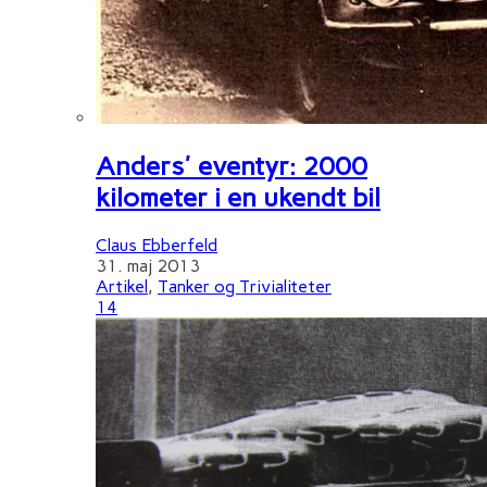
Anders' eventyr: 2000
kilometer i en ukendt bil
Claus Ebberfeld
31. maj 2013
Artikel
,
Tanker og Trivialiteter
14