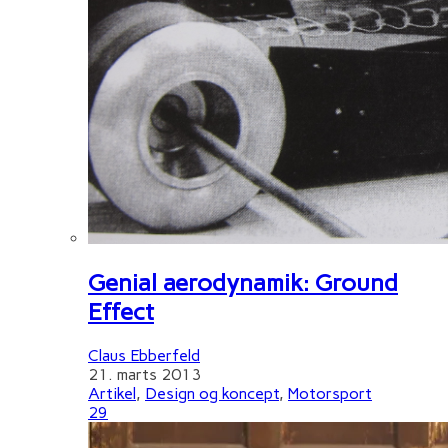
Genial aerodynamik: Ground
Effect
Claus Ebberfeld
21. marts 2013
Artikel
,
Design og koncept
,
Motorsport
29