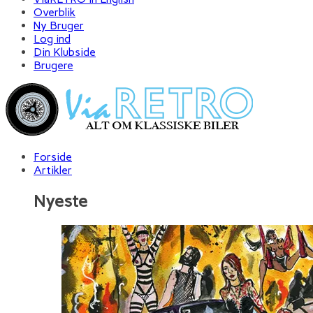
Overblik
Ny Bruger
Log ind
Din Klubside
Brugere
Forside
Artikler
Nyeste