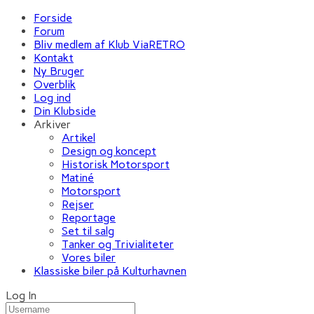
Forside
Forum
Bliv medlem af Klub ViaRETRO
Kontakt
Ny Bruger
Overblik
Log ind
Din Klubside
Arkiver
Artikel
Design og koncept
Historisk Motorsport
Matiné
Motorsport
Rejser
Reportage
Set til salg
Tanker og Trivialiteter
Vores biler
Klassiske biler på Kulturhavnen
Log In