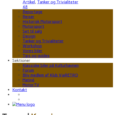
Artikel
,
Tanker og Trivialiteter
48
Reportage
Rejser
Historisk Motorsport
Motorsport
Set til salg
Design
Tanker og Trivialiteter
Workshop
Vores biler
Tips og guides
Sektioner
Klassiske biler på Kulturhavnen
Forum
Bliv medlem af Klub ViaRETRO
Matiné
MotorTV
Kontakt