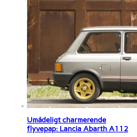
Umådeligt charmerende
flyvepap: Lancia Abarth A112