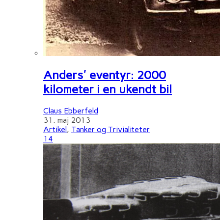
Anders' eventyr: 2000
kilometer i en ukendt bil
Claus Ebberfeld
31. maj 2013
Artikel
,
Tanker og Trivialiteter
14