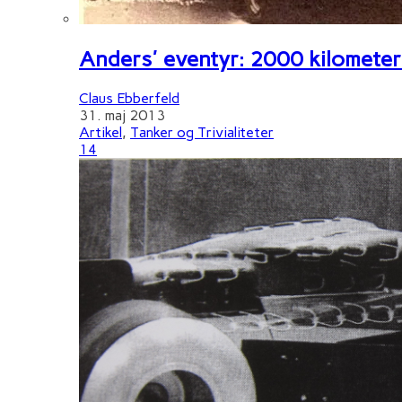
Anders' eventyr: 2000 kilometer 
Claus Ebberfeld
31. maj 2013
Artikel
,
Tanker og Trivialiteter
14