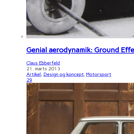
Genial aerodynamik: Ground Effe
Claus Ebberfeld
21. marts 2013
Artikel
,
Design og koncept
,
Motorsport
29