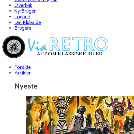
Overblik
Ny Bruger
Log ind
Din Klubside
Brugere
Forside
Artikler
Nyeste