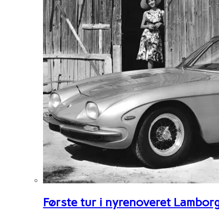
Første tur i nyrenoveret Lambor