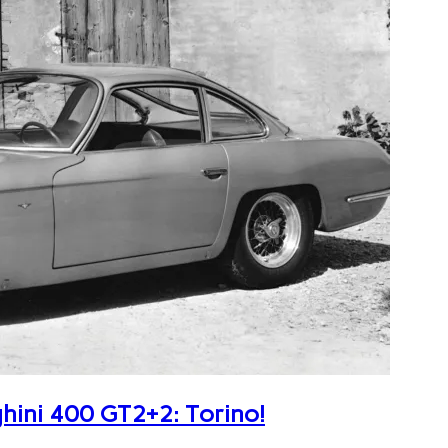
ghini 400 GT2+2: Torino!