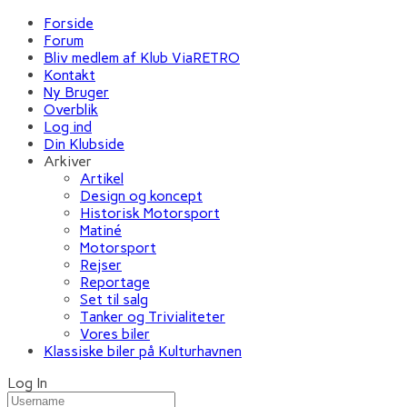
Forside
Forum
Bliv medlem af Klub ViaRETRO
Kontakt
Ny Bruger
Overblik
Log ind
Din Klubside
Arkiver
Artikel
Design og koncept
Historisk Motorsport
Matiné
Motorsport
Rejser
Reportage
Set til salg
Tanker og Trivialiteter
Vores biler
Klassiske biler på Kulturhavnen
Log In