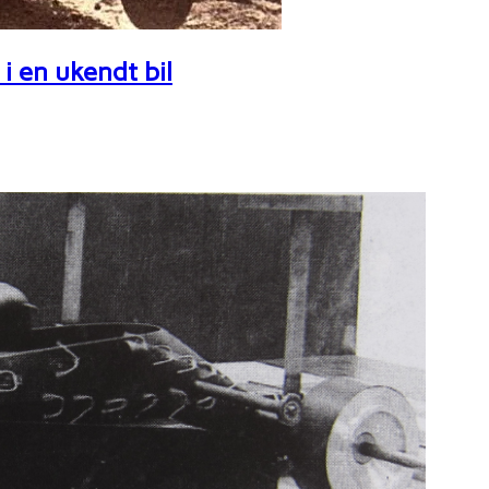
i en ukendt bil