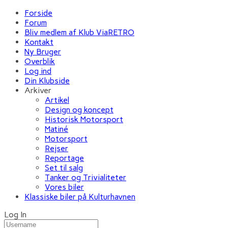
Forside
Forum
Bliv medlem af Klub ViaRETRO
Kontakt
Ny Bruger
Overblik
Log ind
Din Klubside
Arkiver
Artikel
Design og koncept
Historisk Motorsport
Matiné
Motorsport
Rejser
Reportage
Set til salg
Tanker og Trivialiteter
Vores biler
Klassiske biler på Kulturhavnen
Log In