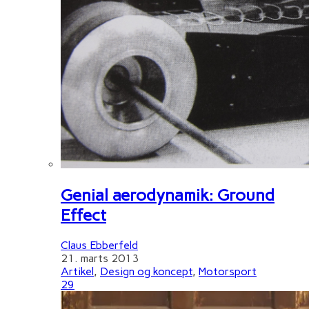
Genial aerodynamik: Ground
Effect
Claus Ebberfeld
21. marts 2013
Artikel
,
Design og koncept
,
Motorsport
29