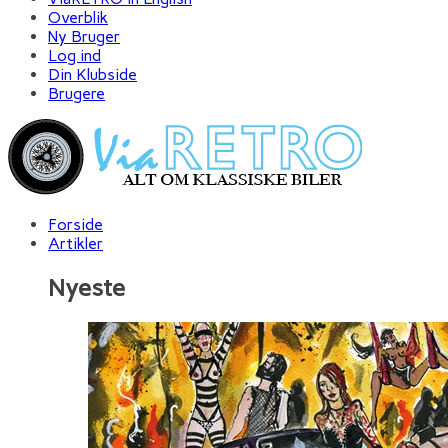
Overblik
Ny Bruger
Log ind
Din Klubside
Brugere
Forside
Artikler
Nyeste