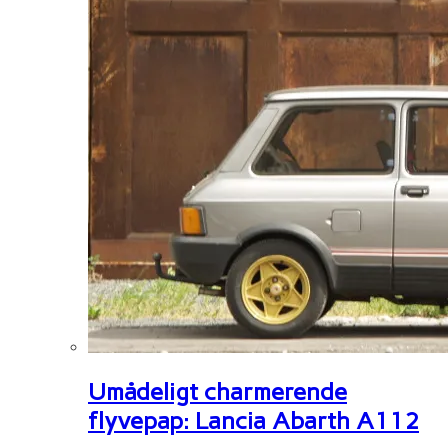
Umådeligt charmerende
flyvepap: Lancia Abarth A112