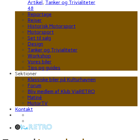
Artikel
,
Tanker og Trivialiteter
48
Reportage
Rejser
Historisk Motorsport
Motorsport
Set til salg
Design
Tanker og Trivialiteter
Workshop
Vores biler
Tips og guides
Sektioner
Klassiske biler på Kulturhavnen
Forum
Bliv medlem af Klub ViaRETRO
Matiné
MotorTV
Kontakt