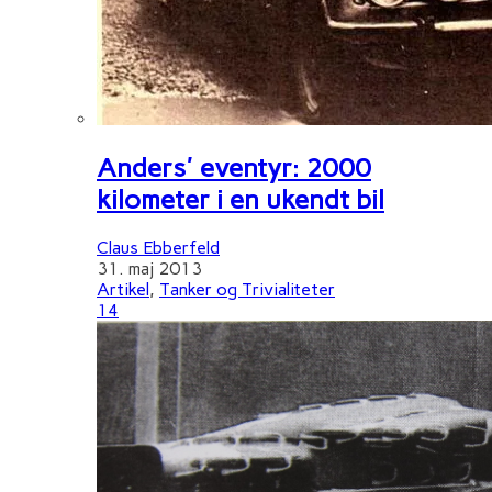
Anders' eventyr: 2000
kilometer i en ukendt bil
Claus Ebberfeld
31. maj 2013
Artikel
,
Tanker og Trivialiteter
14