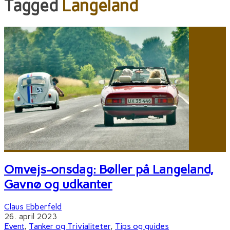
Tagged
Langeland
Omvejs-onsdag: Bøller på Langeland,
Gavnø og udkanter
Claus Ebberfeld
26. april 2023
Event
,
Tanker og Trivialiteter
,
Tips og guides