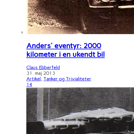
Anders' eventyr: 2000
kilometer i en ukendt bil
Claus Ebberfeld
31. maj 2013
Artikel
,
Tanker og Trivialiteter
14