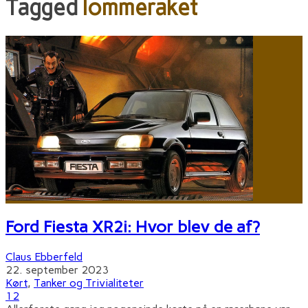
Tagged
lommeraket
Ford Fiesta XR2i: Hvor blev de af?
Claus Ebberfeld
22. september 2023
Kørt
,
Tanker og Trivialiteter
12