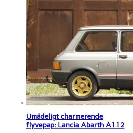
Umådeligt charmerende
flyvepap: Lancia Abarth A112