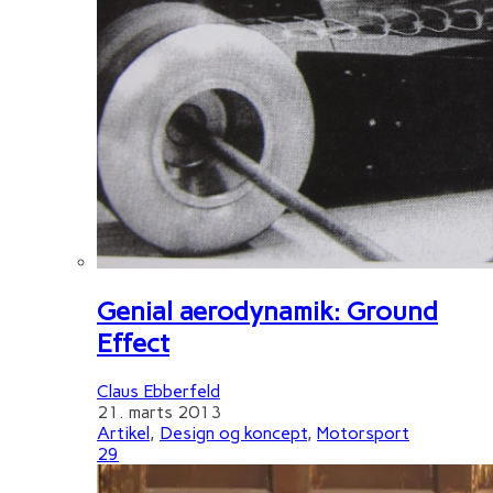
Genial aerodynamik: Ground
Effect
Claus Ebberfeld
21. marts 2013
Artikel
,
Design og koncept
,
Motorsport
29