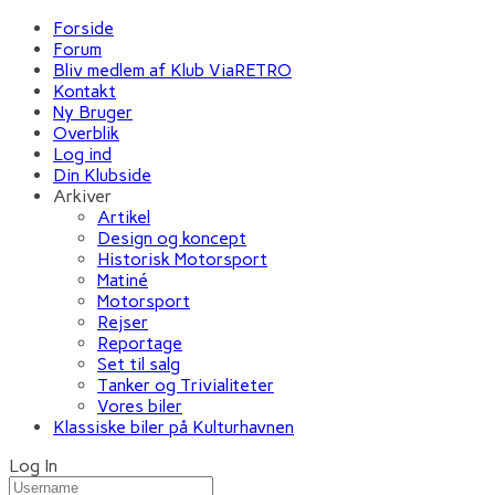
Forside
Forum
Bliv medlem af Klub ViaRETRO
Kontakt
Ny Bruger
Overblik
Log ind
Din Klubside
Arkiver
Artikel
Design og koncept
Historisk Motorsport
Matiné
Motorsport
Rejser
Reportage
Set til salg
Tanker og Trivialiteter
Vores biler
Klassiske biler på Kulturhavnen
Log In