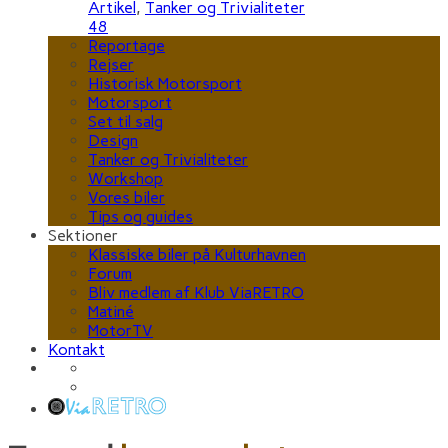
Artikel
,
Tanker og Trivialiteter
48
Reportage
Rejser
Historisk Motorsport
Motorsport
Set til salg
Design
Tanker og Trivialiteter
Workshop
Vores biler
Tips og guides
Sektioner
Klassiske biler på Kulturhavnen
Forum
Bliv medlem af Klub ViaRETRO
Matiné
MotorTV
Kontakt