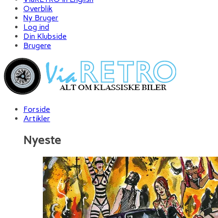
Overblik
Ny Bruger
Log ind
Din Klubside
Brugere
Forside
Artikler
Nyeste