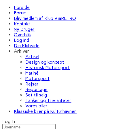
Forside
Forum
Bliv medlem af Klub ViaRETRO
Kontakt
Ny Bruger
Overblik
Log ind
Din Klubside
Arkiver
Artikel
Design og koncept
Historisk Motorsport
Matiné
Motorsport
Rejser
Reportage
Set til salg
Tanker og Trivialiteter
Vores biler
Klassiske biler på Kulturhavnen
Log In