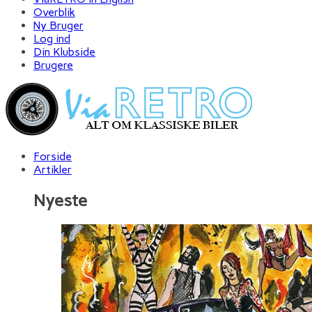
Overblik
Ny Bruger
Log ind
Din Klubside
Brugere
Forside
Artikler
Nyeste