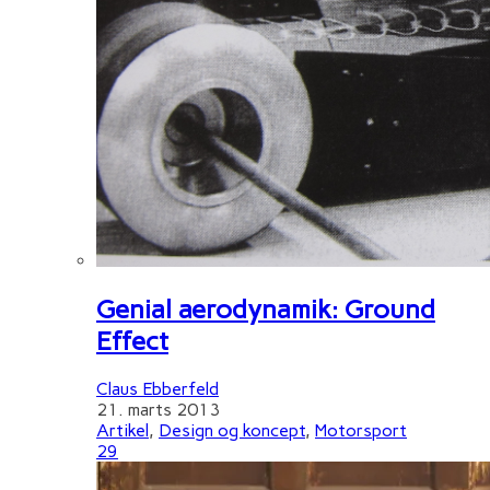
Genial aerodynamik: Ground
Effect
Claus Ebberfeld
21. marts 2013
Artikel
,
Design og koncept
,
Motorsport
29