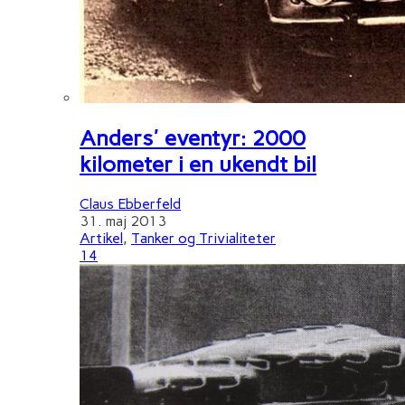
Anders' eventyr: 2000
kilometer i en ukendt bil
Claus Ebberfeld
31. maj 2013
Artikel
,
Tanker og Trivialiteter
14