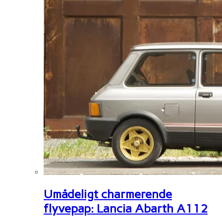
Umådeligt charmerende
flyvepap: Lancia Abarth A112