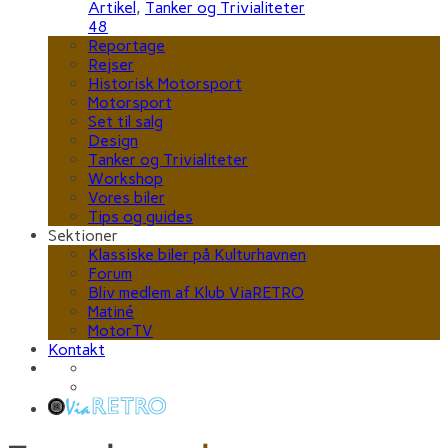
Artikel
,
Tanker og Trivialiteter
48
Reportage
Rejser
Historisk Motorsport
Motorsport
Set til salg
Design
Tanker og Trivialiteter
Workshop
Vores biler
Tips og guides
Sektioner
Klassiske biler på Kulturhavnen
Forum
Bliv medlem af Klub ViaRETRO
Matiné
MotorTV
Kontakt