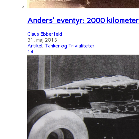
Anders' eventyr: 2000 kilometer 
Claus Ebberfeld
31. maj 2013
Artikel
,
Tanker og Trivialiteter
14