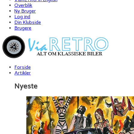
Overblik
Ny Bruger
Log ind
Din Klubside
Brugere
Forside
Artikler
Nyeste