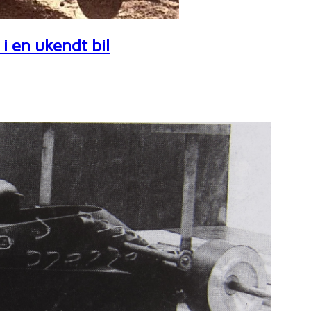
i en ukendt bil