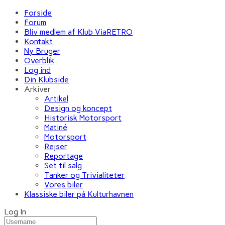
Forside
Forum
Bliv medlem af Klub ViaRETRO
Kontakt
Ny Bruger
Overblik
Log ind
Din Klubside
Arkiver
Artikel
Design og koncept
Historisk Motorsport
Matiné
Motorsport
Rejser
Reportage
Set til salg
Tanker og Trivialiteter
Vores biler
Klassiske biler på Kulturhavnen
Log In