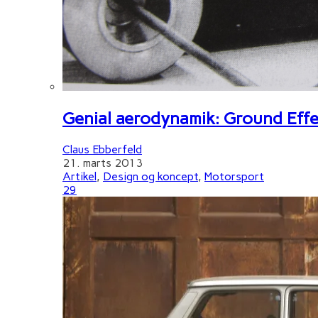
Genial aerodynamik: Ground Effe
Claus Ebberfeld
21. marts 2013
Artikel
,
Design og koncept
,
Motorsport
29