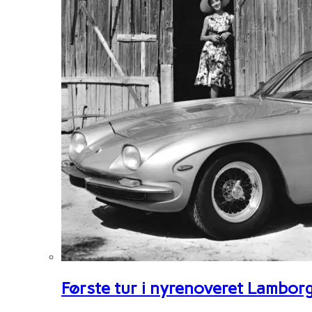
Første tur i nyrenoveret Lambor