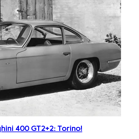
ghini 400 GT2+2: Torino!